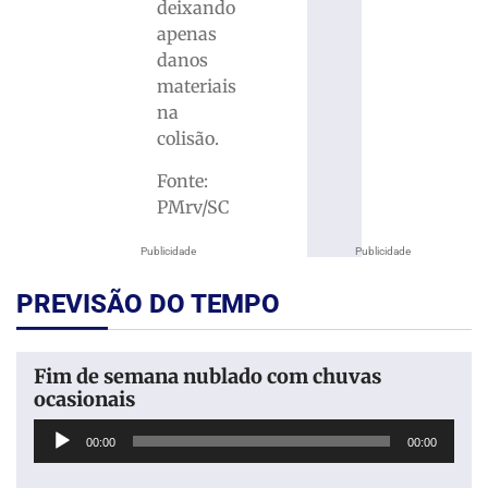
deixando
apenas
danos
materiais
na
colisão.
Fonte:
PMrv/SC
Publicidade
Publicidade
PREVISÃO DO TEMPO
Fim de semana nublado com chuvas
ocasionais
Tocador
00:00
00:00
de
áudio