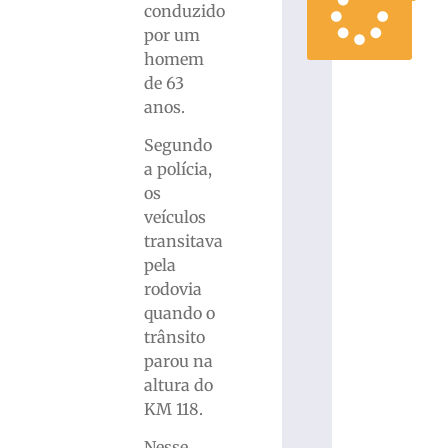
conduzido
por um
homem
de 63
anos.
Segundo
a polícia,
os
veículos
transitava
pela
rodovia
quando o
trânsito
parou na
altura do
KM 118.
Nesse