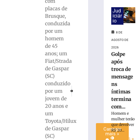
com
é
placas de
Jud
preso
Brusque,
iciár
com
io
conduzida
quase
por um
15
8 DE
Kg
homem
AGOSTO DE
de
de 45
2026
maconha
anos; um
Golpe
em
Fiat/Strada
após
Blumenau
de Gaspar
troca de
(SC)
(SC)
mensage
8
conduzido
de
ns
agosto
PRÓXIMO
ANTERIOR
por um
íntimas
de
Trânsito no entorno do Cemitério Parque da 
Regras do Pix mudam a partir desta s
2026
jovem de
termina
Ler
20 anos e
com...
mais
um
Homem e
»
mulher terão
Toyota/Hilux
que devolver
de Gaspar
Carregar
R$ 20...
mais »
(SC)
Ler mais »