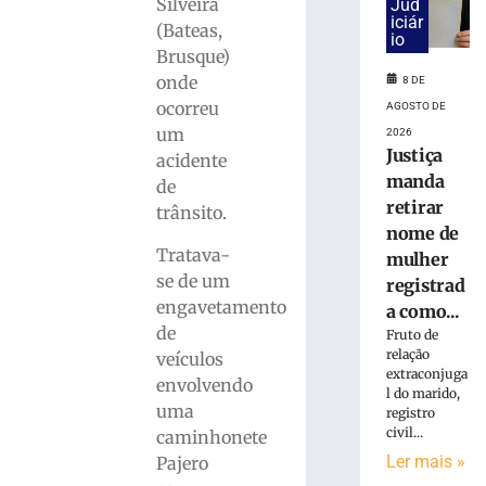
cai
Silveira
Jud
iciár
na
(Bateas,
io
pista
Brusque)
e
onde
8 DE
é
ocorreu
AGOSTO DE
atropelado
um
2026
em
Justiça
São
acidente
manda
Bento
de
do
retirar
trânsito.
Sul
nome de
(SC)
Tratava-
mulher
8
se de um
registrad
de
engavetamento
a como...
agosto
de
de
Fruto de
2026
relação
veículos
Ler
extraconjuga
envolvendo
mais
l do marido,
uma
registro
»
civil...
caminhonete
Ler mais »
Pajero
Homem