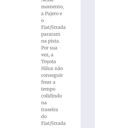
momento,
a Pajero e
o
Fiat/Strada
pararam
na pista.
Por sua
vez, a
Toyota
Hilux não
conseguir
frear a
tempo
colidindo
na
traseira
do
Fiat/Strada