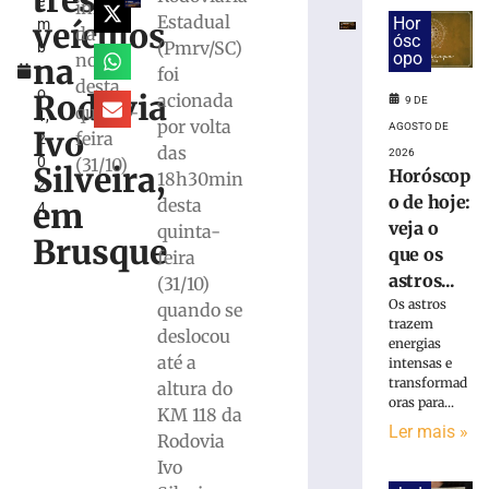
três
e
e
início
Estadual
Hor
veículos
m
exige
da
ósc
(Pmrv/SC)
b
transferências
opo
noite
na
r
foi
bancárias
desta
o
após
Rodovia
acionada
9 DE
quinta-
1,
carro
por volta
AGOSTO DE
Ivo
feira
2
apresentar
das
2026
0
(31/10)
problemas
Silveira,
Horóscop
18h30min
2
8
o de hoje:
desta
em
4
de
veja o
agosto
quinta-
Brusque
de
que os
feira
2026
astros...
(31/10)
Ler
Os astros
quando se
mais
trazem
deslocou
»
energias
até a
intensas e
transformad
altura do
Homem
oras para...
KM 118 da
tropeça
Ler mais »
Rodovia
na
calçada,
Ivo