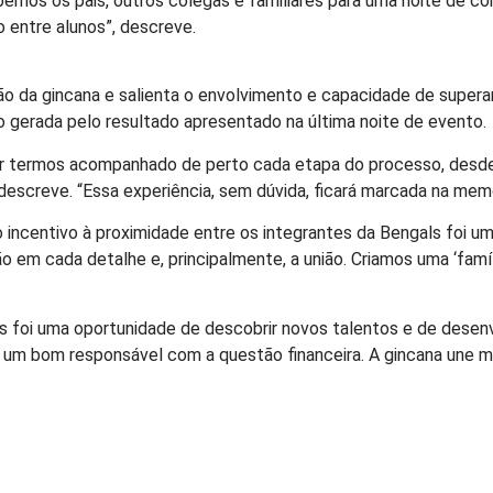
emos os pais, outros colegas e familiares para uma noite de co
o entre alunos”, descreve.
o da gincana e salienta o envolvimento e capacidade de superar 
 gerada pelo resultado apresentado na última noite de evento.
r termos acompanhado de perto cada etapa do processo, desde 
, descreve. “Essa experiência, sem dúvida, ficará marcada na mem
incentivo à proximidade entre os integrantes da Bengals foi uma
o em cada detalhe e, principalmente, a união. Criamos uma ‘fam
es foi uma oportunidade de descobrir novos talentos e de des
um bom responsável com a questão financeira. A gincana une m