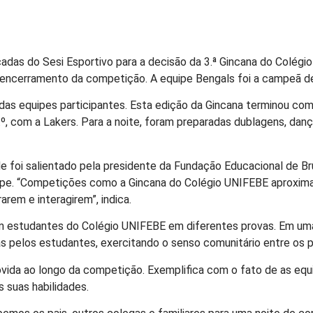
cadas do Sesi Esportivo para a decisão da 3.ª Gincana do Colég
 encerramento da competição. A equipe Bengals foi a campeã de
as equipes participantes. Esta edição da Gincana terminou com
º, com a Lakers. Para a noite, foram preparadas dublagens, danç
de foi salientado pela presidente da Fundação Educacional de B
quipe. “Competições como a Gincana do Colégio UNIFEBE aproxi
rem e interagirem”, indica.
am estudantes do Colégio UNIFEBE em diferentes provas. Em uma
s pelos estudantes, exercitando o senso comunitário entre os p
movida ao longo da competição. Exemplifica com o fato de as e
s suas habilidades.