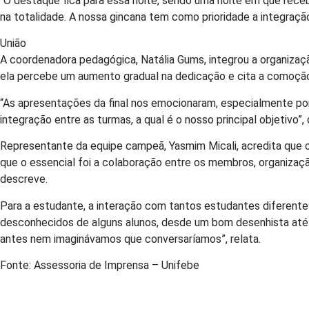
“O destaque fica para essa noite, sendo uma noite em que receb
na totalidade. A nossa gincana tem como prioridade a integraçã
União
A coordenadora pedagógica, Natália Gums, integrou a organizaçã
ela percebe um aumento gradual na dedicação e cita a comoção
“As apresentações da final nos emocionaram, especialmente po
integração entre as turmas, a qual é o nosso principal objetivo”
Representante da equipe campeã, Yasmim Micali, acredita que o 
que o essencial foi a colaboração entre os membros, organizaçã
descreve.
Para a estudante, a interação com tantos estudantes diferent
desconhecidos de alguns alunos, desde um bom desenhista até 
antes nem imaginávamos que conversaríamos”, relata.
Fonte: Assessoria de Imprensa – Unifebe