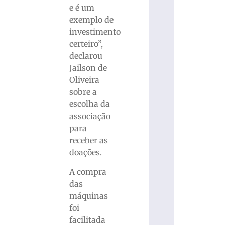
e é um
exemplo de
investimento
certeiro”,
declarou
Jailson de
Oliveira
sobre a
escolha da
associação
para
receber as
doações.
A compra
das
máquinas
foi
facilitada