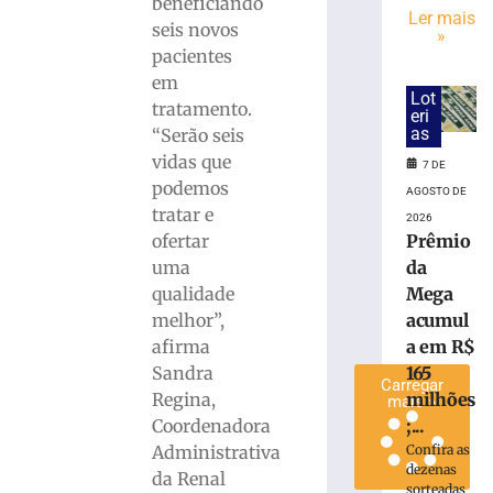
beneficiando
que
Ler mais
seis novos
»
perdeu
pacientes
testículo
em
por
Lot
tratamento.
atraso
eri
no
as
“Serão seis
diagnóstico
vidas que
7 DE
médico
podemos
AGOSTO DE
4
tratar e
2026
de
ofertar
Prêmio
agosto
de
uma
da
2026
qualidade
Mega
Ler
melhor”,
acumul
mais
afirma
a em R$
»
Sandra
165
Carregar
Regina,
milhões
mais »
Coordenadora
;...
Administrativa
Confira as
dezenas
da Renal
sorteadas