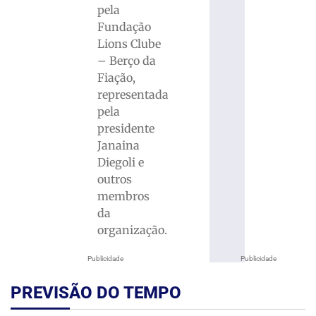
pela
Fundação
Lions Clube
– Berço da
Fiação,
representada
pela
presidente
Janaina
Diegoli e
outros
membros
da
organização.
Publicidade
Publicidade
PREVISÃO DO TEMPO