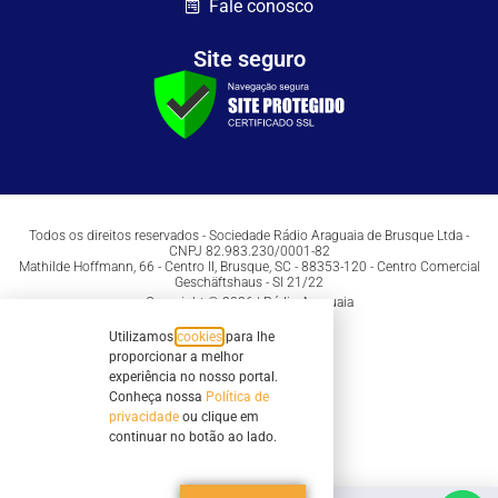
Fale conosco
Site seguro
Todos os direitos reservados - Sociedade Rádio Araguaia de Brusque Ltda -
CNPJ 82.983.230/0001-82
Mathilde Hoffmann, 66 - Centro II, Brusque, SC - 88353-120 - Centro Comercial
Geschäftshaus - Sl 21/22
Copyright © 2026 | Rádio Araguaia
Utilizamos
cookies
para lhe
proporcionar a melhor
experiência no nosso portal.
Conheça nossa
Política de
privacidade
ou clique em
continuar no botão ao lado.