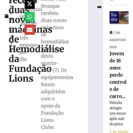
recebe
s
CERVEJA:
novas
Brusque
duas
t
Médico
máquinas
recebeu
o
fala
Su
pode
novas
8
sto
duas novas
sobre
atender
,
consumo
máquinas
máquinas
até
2
moderado
7 DE
de
de
três
0
7
AGOSTO DE
hemodiálise
2
pessoas
de
Hemodiálise
2026
na tarde
agosto
4
por
Jovem
de
desta
da
2026
dia
de 18
quarta-
Ler
Fundação
anos
feira (7). Os
mais
perde
Lions
equipamentos
»
control
foram
e de
adquiridos
Hospital
carro...
com o
atualiza
Veículo
apoio da
estado
atingiu
Fundação
um muro
de
após sair
Lions
saúde
da pista
de
Clube.
Ler mais