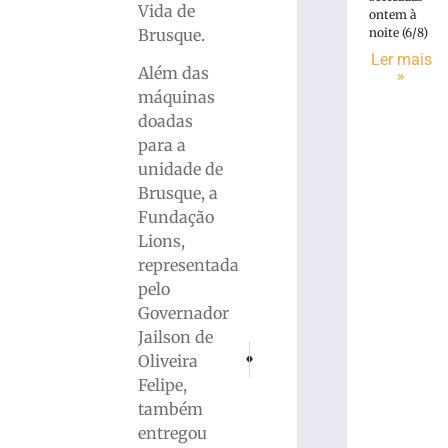
Vida de
ontem à
Brusque.
noite (6/8)
Ler mais
Além das
»
máquinas
doadas
para a
unidade de
Brusque, a
Fundação
Lions,
representada
pelo
Governador
Jailson de
PRÓXIMO
ANTERIOR
Oliveira
Justiça derruba liminar que interferiu 
Equipe Bengals é campeã da Gi
Felipe,
também
entregou