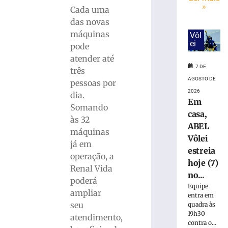
trabalhador
»
Cada uma
ferido
durante
das novas
montagem
máquinas
Vôl
de
ei
pode
estrutura
atender até
em
7 DE
três
Brusque
AGOSTO DE
pessoas por
4
2026
dia.
de
Em
agosto
Somando
de
casa,
2026
às 32
ABEL
Ler
máquinas
Vôlei
mais
já em
estreia
»
operação, a
hoje (7)
Renal Vida
no...
poderá
Município
Equipe
ampliar
do
entra em
litoral
seu
quadra às
19h30
indenizará
atendimento,
contra o...
jovem