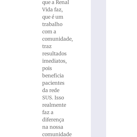
que a Renal
Vida faz,
que é um
trabalho
com a
comunidade,
traz
resultados
imediatos,
pois
beneficia
pacientes
da rede
SUS. Isso
realmente
faz a
diferença
na nossa
comunidade