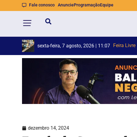
Fale conosco
Anuncie
Programação
Equipe
Carro capo
PF prende 
sexta-feira, 7 agosto, 2026 | 10:46
dezembro 14, 2024