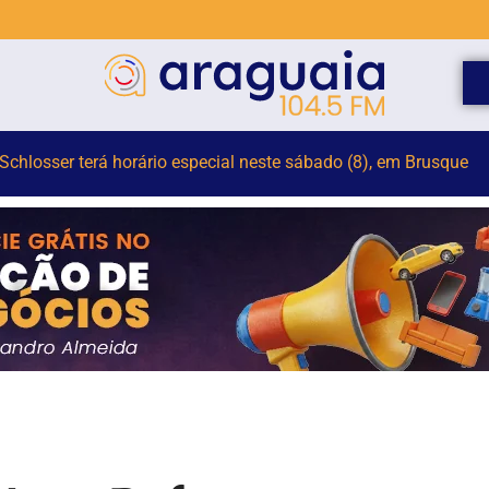
mulher suspeita de tráfico de pessoas para exploração sexual 