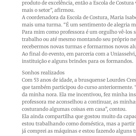
produto de excelência, então a Escola de Costura
mais o setor”, afirmou.
A coordenadora da Escola de Costura, Maria Isabe
mais uma turma. “É um sentimento de alegria mu
Para mim como professora é um orgulho vê-los sa
trabalho ou até mesmo montando seu próprio neg
recebermos novas turmas e formarmos novos alu
Ao final do evento, em parceria com a Uniasselvi,
instituição e alguns brindes para os formandos.
Sonhos realizados
Com 53 anos de idade, a brusquense Lourdes Cres
que também participou do curso anteriormente. 
da minha nora. Ela me incentivou, fez minha ins
professora me aconselhou a continuar, as minha
costurando algumas coisas em casa”, contou.
Ela ainda compartilha que gostou muito da capac
estou trabalhando como doméstica, mas a partir
já comprei as máquinas e estou fazendo alguns tr