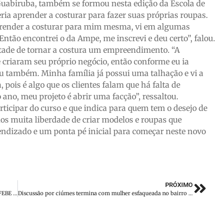
Guabiruba, também se formou nesta edição da Escola de
ria aprender a costurar para fazer suas próprias roupas.
prender a costurar para mim mesma, vi em algumas
ntão encontrei o da Ampe, me inscrevi e deu certo”, falou.
ntade de tornar a costura um empreendimento. “A
 criaram seu próprio negócio, então conforme eu ia
eu também. Minha família já possui uma talhação e vi a
pois é algo que os clientes falam que há falta de
 ano, meu projeto é abrir uma facção”, ressaltou.
rticipar do curso e que indica para quem tem o desejo de
mos muita liberdade de criar modelos e roupas que
endizado e um ponta pé inicial para começar neste novo
PRÓXIMO
Formatura da primeira turma do curso de Medicina da UNIFEBE representa marco histórico para Brusque e região
Discussão por ciúmes termina com mulher esfaqueada no bairro Nova Brasília