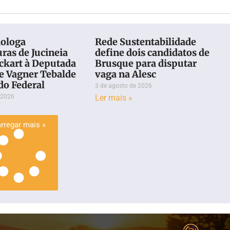
ologa
Rede Sustentabilidade
ras de Jucineia
define dois candidatos de
Eckart à Deputada
Brusque para disputar
 e Vagner Tebalde
vaga na Alesc
do Federal
3 de agosto de 2026
 2026
Ler mais »
rregar mais »