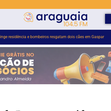
as são detidas por suspeita de tráfico de drogas em Brusque