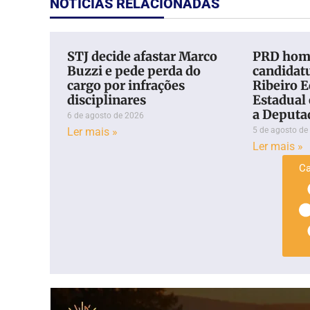
NOTÍCIAS RELACIONADAS
STJ decide afastar Marco
PRD hom
Buzzi e pede perda do
candidatu
cargo por infrações
Ribeiro 
disciplinares
Estadual
a Deputa
6 de agosto de 2026
Ler mais »
5 de agosto de
Ler mais »
Ca