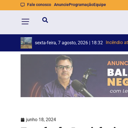
Fale conosco
Anuncie
Programação
Equipe
Br
Duas pesso
sexta-feira, 7 agosto, 2026 | 18:19
junho 18, 2024