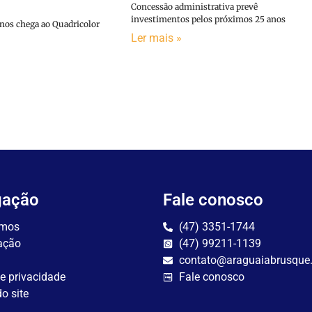
Concessão administrativa prevê
investimentos pelos próximos 25 anos
anos chega ao Quadricolor
Ler mais »
gação
Fale conosco
mos
(47) 3351-1744
ação
(47) 99211-1139
contato@araguaiabrusque
de privacidade
Fale conosco
o site