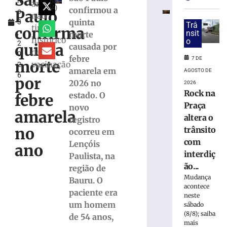
São
h
CERVEJA:
por
anos
IA)
confirmou a
Paulo
o
Médico
não
quinta
3
fala
Trâ
tinha
confirma
,
nsit
morte
sobre
histórico
o
2
consumo
quinta
causada por
de
0
moderado
febre
7 DE
morte
vacinação
2
7
amarela em
AGOSTO DE
6
de
por
2026 no
2026
agosto
de
Rock na
estado. O
febre
2026
Praça
novo
Ler
amarela
altera o
registro
mais
no
trânsito
ocorreu em
»
com
Lençóis
ano
interdiç
Paulista, na
Hospital
ão...
região de
atualiza
Mudança
Bauru. O
estado
acontece
paciente era
de
neste
um homem
sábado
saúde
(8/8); saiba
de
de 54 anos,
mais