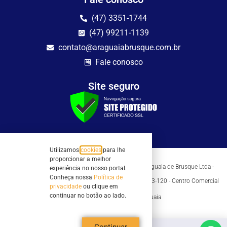
(47) 3351-1744
(47) 99211-1139
contato@araguaiabrusque.com.br
Fale conosco
Site seguro
Utilizamos
cookies
para lhe
proporcionar a melhor
Todos os direitos reservados - Sociedade Rádio Araguaia de Brusque Ltda -
experiência no nosso portal.
CNPJ 82.983.230/0001-82
Conheça nossa
Política de
Mathilde Hoffmann, 66 - Centro II, Brusque, SC - 88353-120 - Centro Comercial
privacidade
ou clique em
Geschäftshaus - Sl 21/22
continuar no botão ao lado.
Copyright © 2026 | Rádio Araguaia