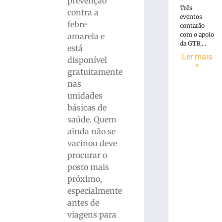
prevenção
Três
contra a
eventos
febre
contarão
com o apoio
amarela e
da GTB;...
está
Ler mais
disponível
»
gratuitamente
nas
unidades
básicas de
saúde. Quem
ainda não se
vacinou deve
procurar o
posto mais
próximo,
especialmente
antes de
viagens para