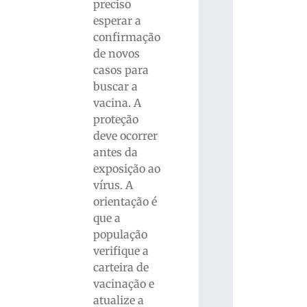
preciso
esperar a
confirmação
de novos
casos para
buscar a
vacina. A
proteção
deve ocorrer
antes da
exposição ao
vírus. A
orientação é
que a
população
verifique a
carteira de
vacinação e
atualize a