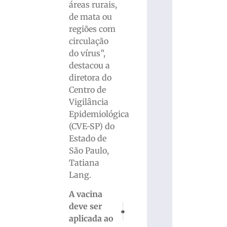
áreas rurais,
de mata ou
regiões com
circulação
do vírus”,
destacou a
diretora do
Centro de
Vigilância
Epidemiológica
(CVE-SP) do
Estado de
São Paulo,
Tatiana
Lang.
A vacina
deve ser
PRÓXIMO
ANTERIOR
TJSC mantém prisão de acusado de tentat
Primeiro Júri da Comarca de Gua
aplicada ao