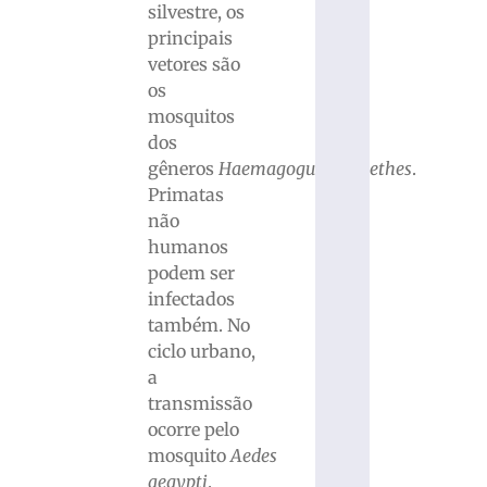
silvestre, os
principais
vetores são
os
mosquitos
dos
gêneros
Haemagogus
e
Sabethes
.
Primatas
não
humanos
podem ser
infectados
também. No
ciclo urbano,
a
transmissão
ocorre pelo
mosquito
Aedes
aegypti
.