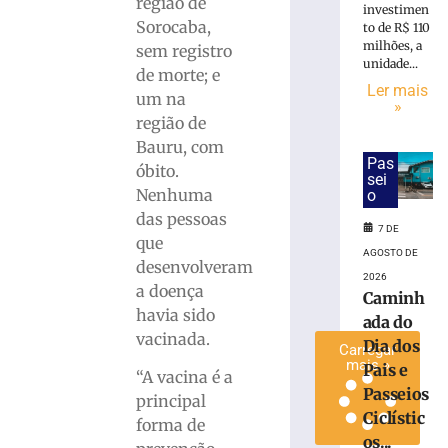
região de
investimen
que
Sorocaba,
to de R$ 110
perdeu
milhões, a
sem registro
testículo
unidade...
de morte; e
por
Ler mais
um na
atraso
»
no
região de
diagnóstico
Bauru, com
médico
Pas
óbito.
sei
4
Nenhuma
o
de
das pessoas
agosto
7 DE
de
que
2026
AGOSTO DE
desenvolveram
Ler
2026
a doença
mais
Caminh
havia sido
»
ada do
vacinada.
Dia dos
Carregar
mais »
Pais e
“A vacina é a
Passeios
principal
Ciclístic
forma de
os...