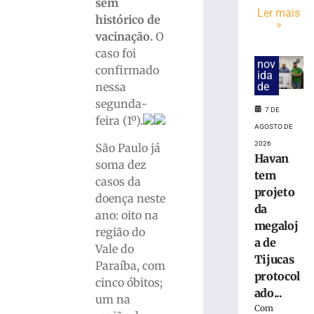
trabalhador
sem
Ler mais
ferido
histórico de
»
durante
vacinação.
O
montagem
caso foi
de
nov
confirmado
estrutura
ida
de
nessa
em
Brusque
segunda-
7 DE
feira (1º).
4
AGOSTO DE
de
agosto
2026
São Paulo já
de
Havan
2026
soma dez
tem
Ler
casos da
projeto
mais
doença neste
da
»
ano: oito na
megaloj
região do
a de
Vale do
Município
Tijucas
Paraíba, com
do
protocol
litoral
cinco óbitos;
ado...
indenizará
um na
Com
jovem