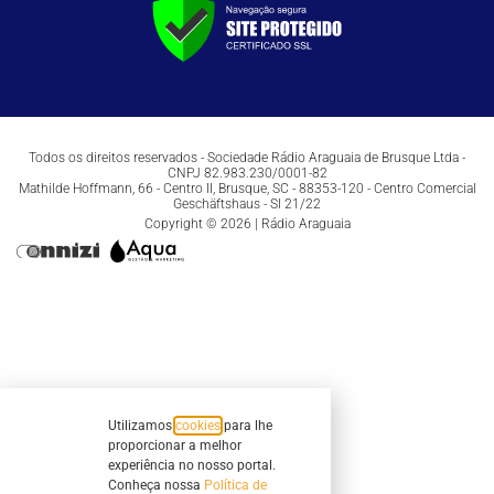
Todos os direitos reservados - Sociedade Rádio Araguaia de Brusque Ltda -
CNPJ 82.983.230/0001-82
Mathilde Hoffmann, 66 - Centro II, Brusque, SC - 88353-120 - Centro Comercial
Geschäftshaus - Sl 21/22
Copyright © 2026 | Rádio Araguaia
Utilizamos
cookies
para lhe
proporcionar a melhor
experiência no nosso portal.
Conheça nossa
Política de