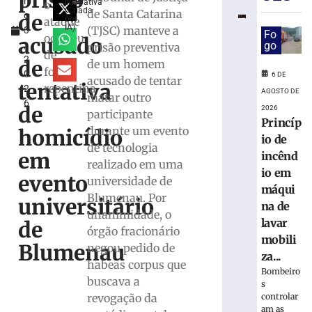
prisão
h
em
Ilustrativa
o
(Criada
de Santa Catarina
de
o
máquina
por
ataque
IA)
(TJSC) manteve a
3
de
Fo
ocorreu
acusado
,
go
prisão preventiva
lavar
de
2
mobiliza
de
de um homem
forma
0
Bombeiros,
6 DE
acusado de tentar
tentativa
repentina
2
em
AGOSTO DE
matar outro
6
Brusque
de
2026
participante
Princíp
6
durante um evento
homicídio
de
io de
agosto
de tecnologia
em
incênd
de
realizado em uma
2026
io em
evento
universidade de
Ler
máqui
Blumenau. Por
mais
universitário
na de
unanimidade, o
»
lavar
de
órgão fracionário
mobili
Blumenau
negou pedido de
Trabalhado
za...
habeas corpus que
terceirizad
Bombeiro
buscava a
sofre
s
queda
controlar
revogação da
am as