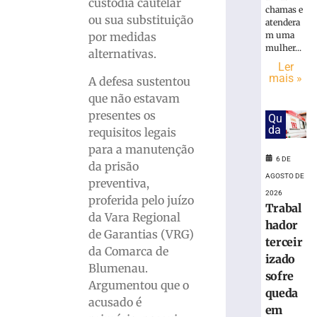
em
custódia cautelar
chamas e
obra
ou sua substituição
atendera
no
m uma
por medidas
Centro
mulher...
alternativas.
Administra
Ler
da
mais »
A defesa sustentou
Havan
que não estavam
em
presentes os
Qu
Brusque
da
requisitos legais
6
de
para a manutenção
agosto
6 DE
da prisão
de
AGOSTO DE
2026
preventiva,
Ler
2026
proferida pelo juízo
Trabal
mais
da Vara Regional
hador
»
de Garantias (VRG)
terceir
da Comarca de
izado
Blumenau.
Funcionári
sofre
morre
Argumentou que o
queda
após
acusado é
em
ônibus