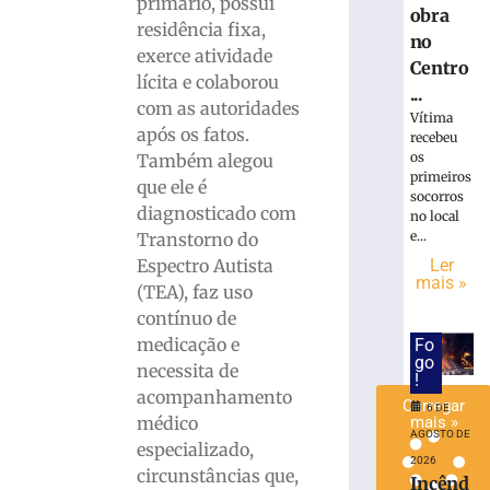
primário, possui
obra
invadir
residência fixa,
restaurante
no
exerce atividade
às
Centro
lícita e colaborou
margens
...
com as autoridades
da
Vítima
BR-
após os fatos.
recebeu
116
os
Também alegou
em
primeiros
que ele é
socorros
Papanduva
diagnosticado com
no local
6
e...
Transtorno do
de
agosto
Espectro Autista
Ler
de
mais »
(TEA), faz uso
2026
contínuo de
Ler
medicação e
Fo
mais
go
necessita de
»
!
acompanhamento
Carregar
6 DE
médico
mais »
AGOSTO DE
especializado,
2026
circunstâncias que,
Incênd