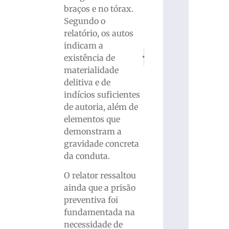
braços e no tórax.
Segundo o
relatório, os autos
indicam a
PRÓXIMO
ANTERIOR
existência de
Duas apostas de Brusque acertam 
Estado de São Paulo confi
materialidade
delitiva e de
indícios suficientes
de autoria, além de
elementos que
demonstram a
gravidade concreta
da conduta.
O relator ressaltou
ainda que a prisão
preventiva foi
fundamentada na
necessidade de