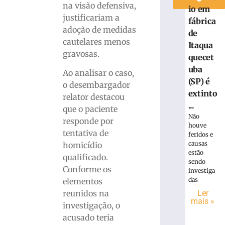
na visão defensiva,
io em
justificariam a
fábrica
adoção de medidas
de
cautelares menos
Itaqua
gravosas.
quecet
uba
Ao analisar o caso,
(SP) é
o desembargador
extinto
relator destacou
...
que o paciente
Não
responde por
houve
tentativa de
feridos e
causas
homicídio
estão
qualificado.
sendo
Conforme os
investiga
das
elementos
Ler
reunidos na
mais »
investigação, o
acusado teria