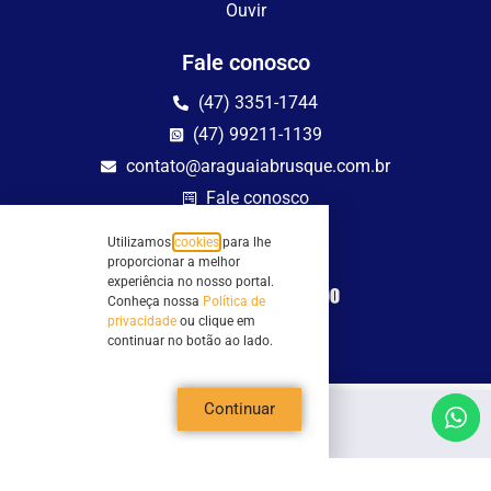
Ouvir
Fale conosco
(47) 3351-1744
(47) 99211-1139
contato@araguaiabrusque.com.br
Fale conosco
Utilizamos
cookies
para lhe
Site seguro
proporcionar a melhor
experiência no nosso portal.
Conheça nossa
Política de
privacidade
ou clique em
continuar no botão ao lado.
Continuar
Todos os direitos reservados - Sociedade Rádio Araguaia de Brusque Ltda -
CNPJ 82.983.230/0001-82
Mathilde Hoffmann, 66 - Centro II, Brusque, SC - 88353-120 - Centro Comercial
Geschäftshaus - Sl 21/22
Copyright © 2026 | Rádio Araguaia