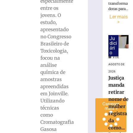
especialmente
transforma
trabalhador
entre os
doras para...
ferido
jovens. O
Ler mais
durante
»
estudo,
montagem
apresentado
de
estrutura
no Congresso
Ju
em
dici
Brasileiro de
ári
Brusque
Toxicologia,
o
4
focou na
8 DE
de
análise
agosto
AGOSTO DE
de
química de
2026
2026
Justiça
amostras
Ler
manda
apreendidas
mais
retirar
em Joinville.
»
nome de
Utilizando
Carregar
mulher
técnicas
mais »
registra
como
da
Cromatografia
como...
Gasosa