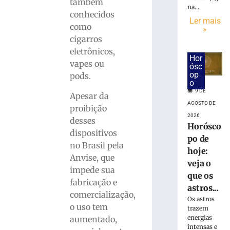
DA
também
na...
CERVEJA:
conhecidos
Ler mais
Médico
como
»
fala
cigarros
sobre
eletrônicos,
consumo
Hor
vapes ou
moderado
ósc
op
pods.
7
o
de
9 DE
agosto
Apesar da
de
AGOSTO DE
proibição
2026
2026
Ler
desses
Horósco
mais
dispositivos
po de
»
no Brasil pela
hoje:
Anvise, que
veja o
impede sua
Hospital
que os
fabricação e
atualiza
astros...
comercialização,
estado
Os astros
de
o uso tem
trazem
saúde
energias
aumentado,
de
intensas e