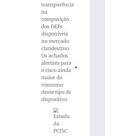
transparência
na
composição
dos DEFs
disponíveis
no mercado
clandestino.
Os achados
alertam para
PRÓXIMO
ANTERIOR
o risco ainda
Saúde alerta para importância do diagnó
Ao avistar viatura, homem tenta
maior do
consumo
desse tipo de
dispositivo.