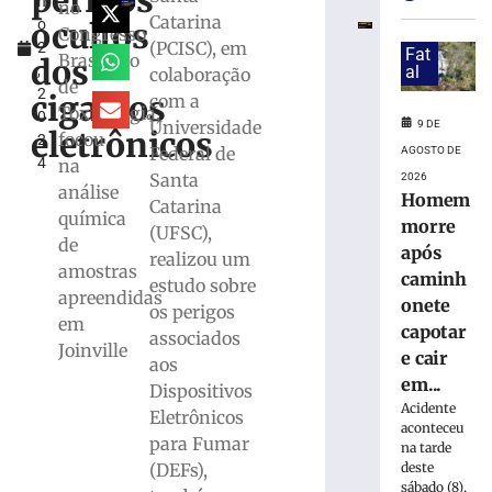
perigos
h
Paulo
no
Catarina
ocultos
o
confirma
Congresso
(PCISC), em
2
23
Fat
Brasileiro
dos
,
al
colaboração
casos
de
2
de
cigarros
com a
Toxicologia,
0
sarampo;
Universidade
9 DE
eletrônicos
focou
2
16
Federal de
AGOSTO DE
4
na
não
Santa
2026
se
análise
Homem
Catarina
vacinaram
química
morre
(UFSC),
8
de
após
realizou um
de
amostras
agosto
caminh
estudo sobre
de
apreendidas
onete
2026
os perigos
em
Ler
capotar
associados
Joinville
mais
e cair
aos
»
em...
Dispositivos
Acidente
Eletrônicos
aconteceu
para Fumar
DIA
na tarde
INTERNACIO
(DEFs),
deste
sábado (8),