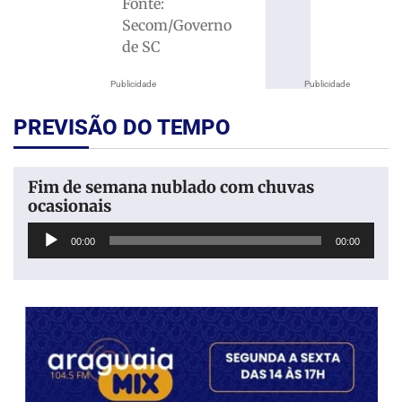
Fonte:
Secom/Governo
de SC
Publicidade
Publicidade
PREVISÃO DO TEMPO
Fim de semana nublado com chuvas
ocasionais
Tocador
00:00
00:00
de
áudio