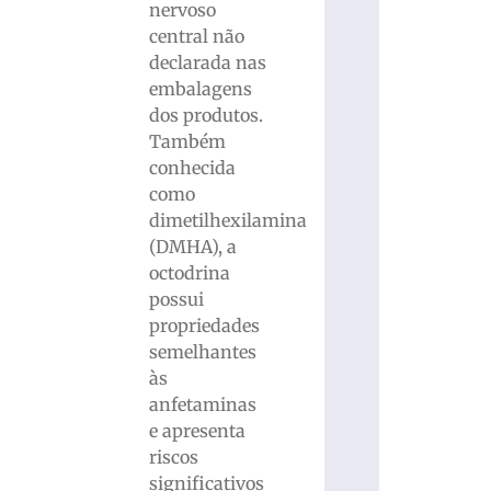
nervoso
central não
declarada nas
embalagens
dos produtos.
Também
conhecida
como
dimetilhexilamina
(DMHA), a
octodrina
possui
propriedades
semelhantes
às
anfetaminas
e apresenta
riscos
significativos