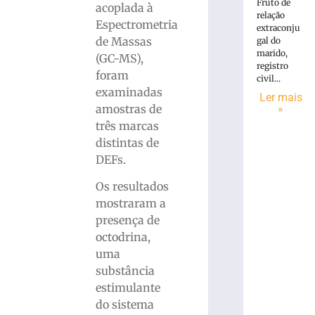
Fruto de
acoplada à
relação
Espectrometria
extraconju
de Massas
gal do
marido,
(GC-MS),
registro
foram
civil...
examinadas
Ler mais
amostras de
»
três marcas
distintas de
DEFs.
Os resultados
mostraram a
presença de
octodrina,
uma
substância
estimulante
do sistema