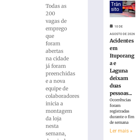
em
Trân
Todas as
R$
sito
7,15
200
bilhões
vagas de
em
10 DE
emprego
julho
AGOSTO DE 2026
que
Acidentes
8
foram
de
em
agosto
abertas
de
Ituporang
na cidade
2026
a e
já foram
Ler
Laguna
preenchidas
mais
deixam
e a nova
»
duas
equipe de
pessoas...
colaboradores
STJ
Ocorrências
inicia a
inclui
foram
montagem
registradas
honorários
durante o fim
da loja
sucumbenciais
de semana
na
nesta
Ler mais »
base
semana,
do