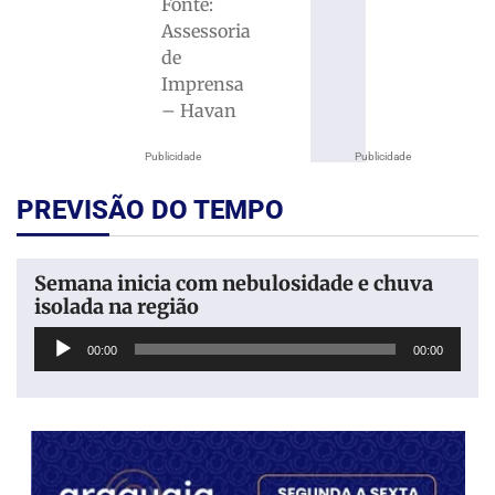
Fonte:
Assessoria
de
Imprensa
– Havan
Publicidade
Publicidade
PREVISÃO DO TEMPO
Semana inicia com nebulosidade e chuva
isolada na região
Tocador
00:00
00:00
de
áudio