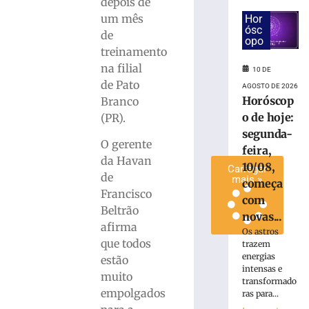
depois de
ISS
um mês
Hor
do
ósc
de
Simples
opo
treinamento
8
na filial
de
10 DE
agosto
de Pato
AGOSTO DE 2026
de
2026
Horóscop
Branco
Ler
o de hoje:
(PR).
mais
segunda-
O gerente
»
feira,
da Havan
10/08,
Carregar
de
mais »
começa
Francisco
com
Beltrão
novas...
afirma
Os astros
que todos
trazem
energias
estão
intensas e
muito
transformado
empolgados
ras para...