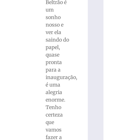
Beltrão é
um
sonho
nosso e
ver ela
saindo do
papel,
quase
pronta
para a
inauguração,
é uma
alegria
enorme.
Tenho
certeza
que
vamos
fazer a