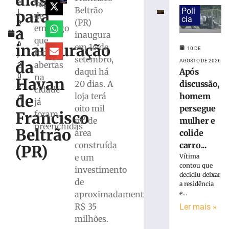
dias
s
debate
vagas
Beltrão
Polí
para
t
regional
de
cia
(PR)
o
sobre
emprego
a
2
inaugura
desafios
que
6
da
inauguração
em 14 de
10 DE
foram
,
tributação
setembro,
AGOSTO DE 2026
da
abertas
2
municipal
Após
daqui há
0
na
Havan
9
discussão,
20 dias. A
2
de
cidade
homem
loja terá
agosto
de
4
já
de
persegue
oito mil
2026
Francisco
foram
mulher e
m² de
Ler
preenchidas
Beltrão
colide
área
mais
carro...
construída
»
(PR)
Vítima
e um
contou que
investimento
Retiradas
decidiu deixar
de
a residência
da
e...
aproximadamente
poupança
R$ 35
Ler mais »
superam
depósitos
milhões.