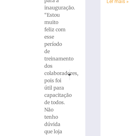
para a
Ler mais »
inauguração.
“Estou
muito
feliz com
esse
período
de
treinamento
dos
PRÓXIMO
ANTERIOR
colaboradores,
BR-101: PRF/SC recupera, em Joinville, 22 cel
CMDCA divulga resultado da Eleição
pois foi
útil para
capacitação
de todos.
Não
tenho
dúvida
que loja