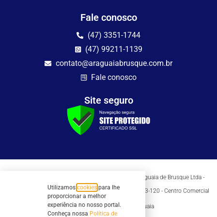
Fale conosco
(47) 3351-1744
(47) 99211-1139
contato@araguaiabrusque.com.br
Fale conosco
Site seguro
Todos os direitos reservados - Sociedade Rádio Araguaia de Brusque Ltda -
CNPJ 82.983.230/0001-82
Utilizamos
cookies
para lhe
Mathilde Hoffmann, 66 - Centro II, Brusque, SC - 88353-120 - Centro Comercial
proporcionar a melhor
Geschäftshaus - Sl 21/22
experiência no nosso portal.
Copyright © 2026 | Rádio Araguaia
Conheça nossa
Política de