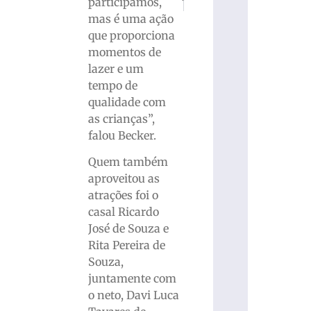
participamos,
Motorista sofre lesões graves após col
Paróquia São Luís Gonzaga re
mas é uma ação
que proporciona
momentos de
lazer e um
tempo de
qualidade com
as crianças”,
falou Becker.
Quem também
aproveitou as
atrações foi o
casal Ricardo
José de Souza e
Rita Pereira de
Souza,
juntamente com
o neto, Davi Luca