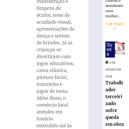
inscrições
chamas e
manutenção e
para
atenderam
limpeza de
uma
o
óculos, teste de
mulher...
desfile
acuidade visual,
Ler mais
do
»
apresentações de
7
dança e sorteio
de
setembro
de brindes. Já as
Qu
ed
crianças se
6
a
de
divertiram com
agosto
de
jogos educativos,
6 DE
2026
cama elástica,
AGOSTO DE
Ler
pintura facial,
2026
mais
Trabalh
trenzinho e
»
ador
jogos de mesa.
terceiri
Além disso, o
Em
zado
comércio local
nova
sofre
atendeu em
redução,
queda
horário
Copom
em obra
estendido até às
baixa