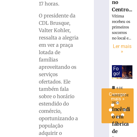
no
17 horas.
taxa
Centro...
Selic
O presidente da
Vítima
para
recebeu os
CDL Brusque,
14%
primeiros
Valter Kohler,
ao
socorros
ano
ressalta a alegria
no local e...
em ver a praça
6
Ler mais
de
»
lotada de
agosto
de
famílias
2026
aproveitando os
Fo
Ler
go!
serviços
mais
ofertados. Ele
»
também fala
6 DE
Carregar
sobre o horário
AGOSTO DE
mais »
estendido do
2026
Incêndi
comércio,
o em
oportunizando a
fábrica
população
de
adquirir o