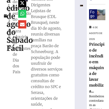
a
s
especial
do
Dirigentes
edição
t
para
horário
Lojistas de
o
celebrar
Fo
estendido
de
1
go
Brusque (CDL
seus
do
2
61
agosto
Brusque), neste
comércio
,
anos
dia 10 de agosto,
6 DE
do
para
2
de
reuniu diversas
AGOSTO DE
0
adquirir
história
Sábado
famílias na
2026
2
os
6
Princípi
praça Barão de
Fácil
4
de
presentes
o de
agosto
Schneeburg. A
de
de
incêndi
população pode
2026
Dia
o em
usufruir de
Ler
dos
máquin
diversos serviços
mais
Pais
a de
gratuitos como
»
lavar
consultas de
mobiliz
crédito no SPC e
BRUSQUE:
a...
Serasa,
Estão
Bombeiros
orientações de
abertas
controlara
as
saúde,
m as