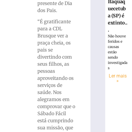
Itaquaq
presente de Dia
uecetub
dos Pais.
a (SP) é
“É gratificante
extinto..
para a CDL
.
Brusque ver a
Não houve
feridos e
praça cheia, os
causas
pais se
estão
divertindo com
sendo
investigada
seus filhos, as
s
pessoas
Ler mais
aproveitando os
»
serviços de
saúde. Nos
alegramos em
comprovar que o
Sábado Fácil
está cumprindo
sua missão, que