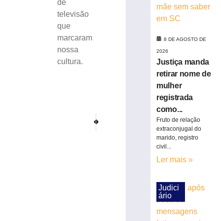
de
e
televisão
IA
que
nas
marcaram
eleições
8 DE AGOSTO DE
nossa
8
2026
de
cultura.
Justiça manda
agosto
de
retirar nome de
2026
mulher
Ler
registrada
mais
como...
»
PRÓXIMO
ANTERIOR
Fruto de relação
Presidente Lula lamenta morte de Silvio Santos: “Maior da
URGENTE: Morre Silvio Santos, ícone da TV bra
extraconjugal do
marido, registro
TRE-
civil...
SC
Ler mais »
realiza
distribuição
de
Judici
18.860
ário
urnas
eletrônicas