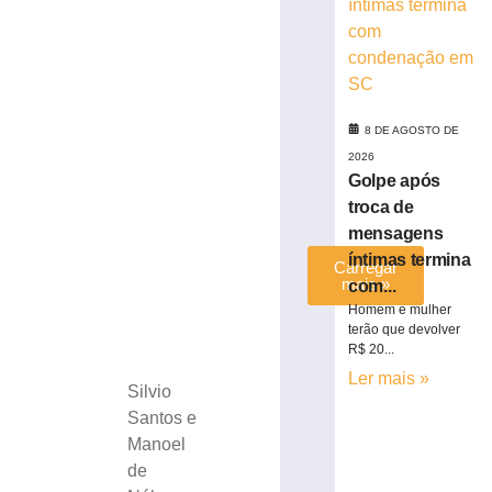
em
SC
8
de
agosto
de
2026
8 DE AGOSTO DE
Ler
2026
mais
Golpe após
»
troca de
mensagens
íntimas termina
Carregar
mais »
com...
Homem e mulher
terão que devolver
R$ 20...
Ler mais »
Silvio
Santos e
Manoel
de