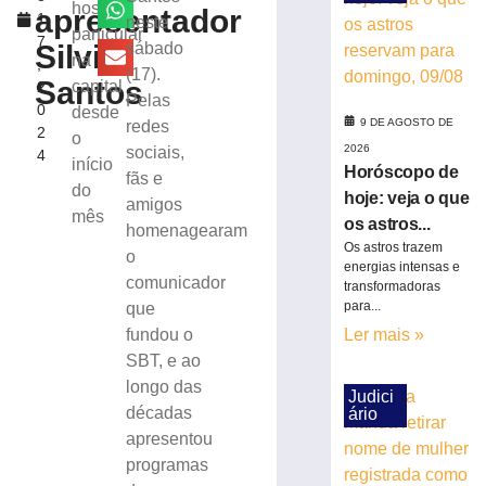
que
hospital
apresentador
1
neste
os
particular
7
astros
Silvio
sábado
na
,
reservam
(17).
Santos
capital
2
para
Pelas
0
desde
domingo,
9 DE AGOSTO DE
redes
2
09/08
o
2026
sociais,
4
início
9
Horóscopo de
fãs e
de
do
agosto
hoje: veja o que
amigos
de
mês
os astros...
2026
homenagearam
Os astros trazem
Ler
o
energias intensas e
mais
comunicador
transformadoras
»
para...
que
fundou o
Ler mais »
SBT, e ao
TSE
longo das
cria
Judici
conselho
décadas
ário
para
apresentou
monitorar
programas
desinformação