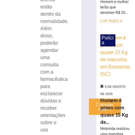
Homem e mulher
ferido
estão
terão que
durante
devolver R$ 20...
dentro da
montagem
Ler mais »
normalidade.
de
estrutura
Além
em
disso,
Políci
Brusque
a
poderão
4
agendar
de
uma
agosto
de
consulta
2026
com a
Ler
farmacêutica
mais
para
»
8 DE AGOSTO
esclarecer
DE 2026
Homem é
dúvidas e
Carregar
preso com
receber
mais »
quase 15 Kg
orientações
de...
sobre o
Motorista realizou
uso
uma manobra