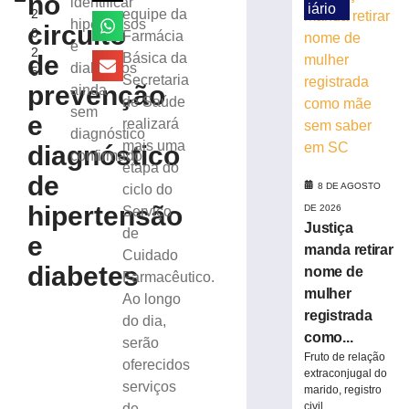
no
identificar
iário
2
equipe da
23
hipertensos
circuito
0
Farmácia
casos
e
2
de
de
Básica da
diabéticos
5
sarampo;
Secretaria
prevenção
ainda
16
de Saúde
sem
não
e
realizará
se
diagnóstico
mais uma
diagnóstico
vacinaram
confirmado
etapa do
8
de
de
8 DE AGOSTO
ciclo do
agosto
hipertensão
DE 2026
Serviço
de
Justiça
2026
de
e
Ler
manda retirar
Cuidado
diabetes
mais
nome de
Farmacêutico.
»
mulher
Ao longo
registrada
do dia,
como...
serão
DIA
Fruto de relação
INTERNACIONAL
oferecidos
extraconjugal do
DA
serviços
marido, registro
CERVEJA:
civil...
de