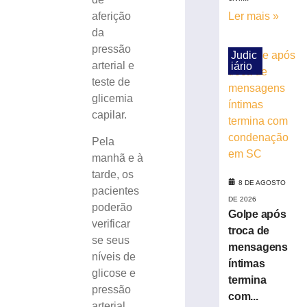
Médico
aferição
Ler mais »
fala
da
sobre
pressão
consumo
Judic
arterial e
iário
moderado
teste de
7
de
glicemia
agosto
capilar.
de
2026
Ler
Pela
mais
manhã e à
»
tarde, os
8 DE AGOSTO
pacientes
DE 2026
poderão
Hospital
Golpe após
verificar
atualiza
troca de
se seus
estado
mensagens
de
níveis de
íntimas
saúde
glicose e
termina
de
pressão
com...
trabalhador
arterial