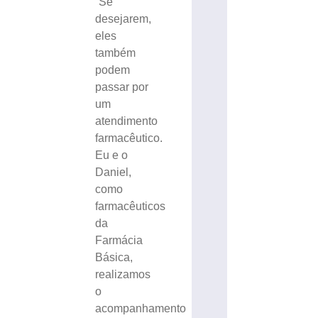
“Se
desejarem,
eles
também
podem
passar por
um
atendimento
farmacêutico.
Eu e o
Daniel,
como
farmacêuticos
da
Farmácia
Básica,
realizamos
o
acompanhamento