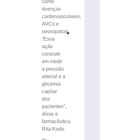
como
doenças
cardiovasculares,
AVCs e
PRÓXIMO
ANTERIOR
neuropatias.
Atletas de Brusque conquistam 3º lugar no Rio Op
Orquestra Municipal de Guabiruba celebra
“Essa
ação
consiste
em medir
a pressão
arterial e a
glicemia
capilar
dos
pacientes”,
disse a
farmacêutica
Rita Kudo.