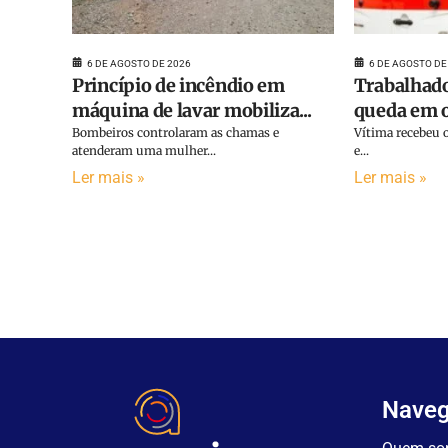
6 DE AGOSTO DE 2026
6 DE AGOSTO DE
Princípio de incêndio em
Trabalhado
máquina de lavar mobiliza...
queda em o
Bombeiros controlaram as chamas e
Vítima recebeu o
atenderam uma mulher...
e...
Ler mais »
Ler mais »
Nave