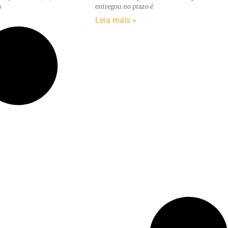
s
entregou no prazo é
Leia mais »