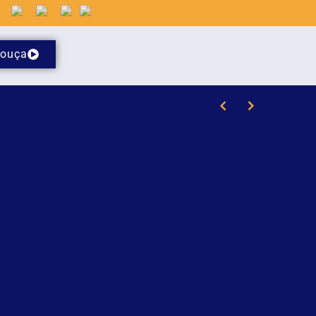
ouça
 da Havan em Brusque