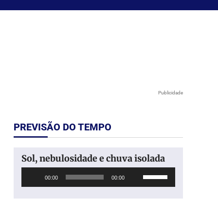
Publicidade
PREVISÃO DO TEMPO
Sol, nebulosidade e chuva isolada
Tocador
Use
00:00
00:00
de
as
áudio
setas
para
cima