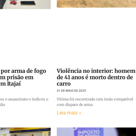
 por arma de fogo
Violência no interior: homem
om prisão em
de 41 anos é morto dentro de
m Itajaí
carro
5
31 DE MAIO DE 2025
 o assassinato e indicou o
Vítima foi encontrada com lesão compatível
dia
com disparo de arma
Leia mais »