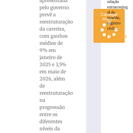
apresentada
relação
»
pelo governo
extraconjug
al do
prevê a
Carregar
marido,
mais »
reestruturação
registro
da carreira,
civil...
com ganhos
Ler mais
»
médios de
9% em
janeiro de
2025 e 3,5%
em maio de
2026, além
de
reestruturação
na
progressão
entre os
diferentes
níveis da