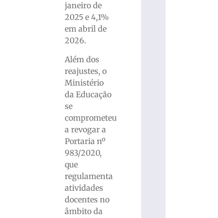
janeiro de
2025 e 4,1%
em abril de
2026.
Além dos
reajustes, o
Ministério
da Educação
se
comprometeu
a revogar a
Portaria nº
983/2020,
que
regulamenta
atividades
docentes no
âmbito da