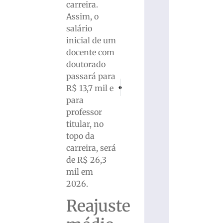
carreira.
Assim, o
salário
inicial de um
docente com
doutorado
passará para
PRÓXIMO
ANTERIOR
R$ 13,7 mil e
ANA chama atenção para segurança de 229
Com chute, homem danifica porta
para
professor
titular, no
topo da
carreira, será
de R$ 26,3
mil em
2026.
Reajuste