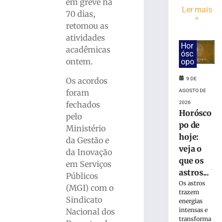
termina
em greve há
Ler mais
nesta
70 dias,
»
sexta-
retomou as
feira
atividades
(7)
Hor
acadêmicas
com
ósc
ontem.
opo
foco
na
9 DE
Os acordos
tradição
AGOSTO DE
foram
têxtil
de
2026
fechados
Horósco
Brusque
pelo
po de
7
Ministério
de
hoje:
da Gestão e
agosto
veja o
de
da Inovação
2026
que os
em Serviços
Ler
astros...
Públicos
mais
Os astros
(MGI) com o
»
trazem
Sindicato
energias
intensas e
Nacional dos
Parceria
transforma