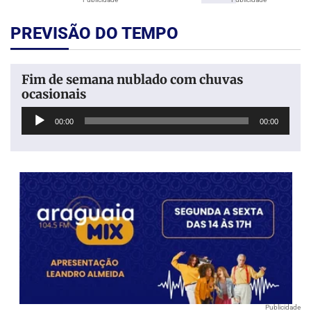
PREVISÃO DO TEMPO
Fim de semana nublado com chuvas
ocasionais
Tocador
00:00
00:00
de
áudio
Publicidade