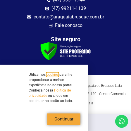
(47) 99211-1139
contato@araguaiabrusque.com.br
Fale conosco
Site seguro
Utilizamos
cookies
para lhe
proporcionar a melhor
experiência no nosso portal.
Todos os direitos reservados - Sociedade Rádio Araguaia de Brusque Ltda -
CNPJ 82.983.230/0001-82
Conheça nossa
Política de
Mathilde Hoffmann, 66 - Centro II, Brusque, SC - 88353-120 - Centro Comercial
privacidade
ou clique em
Geschäftshaus - Sl 21/22
continuar no botão ao lado.
Copyright © 2026 | Rádio Araguaia
Continuar