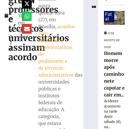
greve:
h
Brusque
médio
nesta
professores
o
supera
de
quinta-feira
2
médias
Fat
31,2%
e
8
al
(27), em
estadual
em
,
e
técnicos
Brasília,
acordos
quatro
2
nacional
com
9 DE
universitários
anos
0
no
entidades
AGOSTO DE
2
IDEB
assinam
representativas
2026
4
2025
Homem
de
acordo
8
morre
professores e
de
agosto
após
de técnicos-
de
caminho
administrativos
das
2026
nete
Ler
universidades
capotar e
mais
públicas e
cair em...
»
institutos
Acidente
federais de
aconteceu
educação. A
Semana
na tarde
categoria,
de
deste
sábado (8),
História
que estava
na...