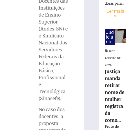
Docentes das
doras para...
entre
Instituições
Secretaria
Ler mais
de Ensino
»
de
Superior
Educação
(Andes-SN) e
e
Jud
Unifebe
o Sindicato
iciá
leva
rio
Nacional dos
jogo
Servidores
8 DE
sobre
Federais da
AGOSTO DE
a
Educação
história
2026
Básica,
Justiça
de
Profissional
Brusque
manda
às
e
retirar
escolas
Tecnológica
nome de
7
(Sinasefe).
mulher
de
registra
agosto
No caso dos
de
da
2026
docentes, a
como...
Ler
proposta
Fruto de
mais