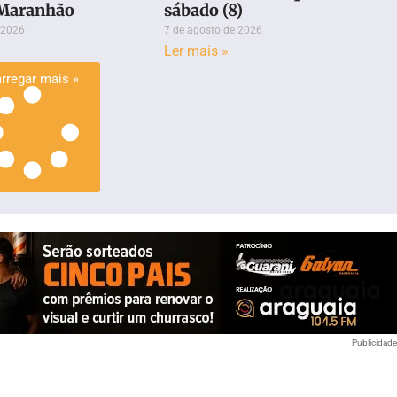
 Maranhão
sábado (8)
 2026
7 de agosto de 2026
Ler mais »
rregar mais »
Publicidad