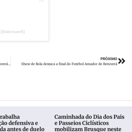
 (@alexruan6)
PRÓXIMO
Rodada movimenta o voleibol em Brusque, Guabiruba e Botuverá pela Olesc 2025
Show de Bola destaca a final do Futebol Amador de Botuverá
trabalha
Caminhada do Dia dos Pais
ção defensiva e
e Passeios Ciclísticos
da antes de duelo
mobilizam Brusque neste