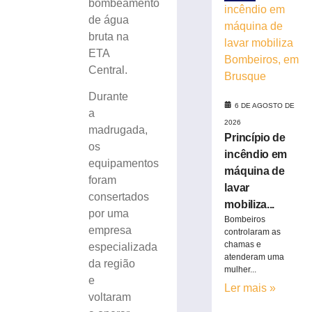
bombeamento
celebrar
de água
seus
bruta na
61
ETA
anos
de
Central.
história
Durante
6
6 DE AGOSTO DE
de
a
agosto
2026
madrugada,
de
Princípio de
2026
os
incêndio em
Ler
equipamentos
máquina de
mais
foram
lavar
»
consertados
mobiliza...
por uma
Bombeiros
empresa
Visita
controlaram as
chamas e
mediada
especializada
atenderam uma
com
da região
mulher...
escultor
e
Ler mais »
Karl
voltaram
Theichmann