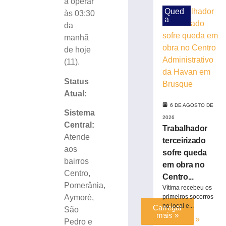
a operar
aproxima
Qued
às 03:30
estudantes
a
da
da
história
manhã
e
de hoje
do
(11).
patrimônio
cultural
Status
de
Atual:
Brusque
6 DE AGOSTO DE
Sistema
6
2026
de
Central:
Trabalhador
agosto
de
Atende
terceirizado
2026
aos
sofre queda
Ler
bairros
em obra no
mais
Centro,
Centro...
»
Pomerânia,
Vítima recebeu os
primeiros socorros
Aymoré,
no local e...
Carregar
São
mais »
Ler mais »
Pedro e