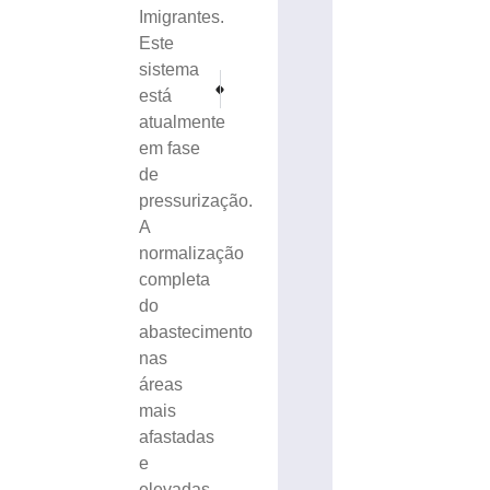
Imigrantes.
Este
sistema
PRÓXIMO
ANTERIOR
está
GRUPIA conclui sabatinas com candidatos a prefeito e
COMEMORAÇÃO: Hospital Dom Joaquim comp
atualmente
em fase
de
pressurização.
A
normalização
completa
do
abastecimento
nas
áreas
mais
afastadas
e
elevadas