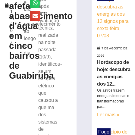
energias
e
afeta
o
após
dos
fala
1
12
abastecimento
uma
sobre
1,
signos
avaliação
d’água
restabelecimento
2
para
técnica
0
ao
sexta-
em
realizada
2
feira,
longo
na noite
cinco
4
07/08
do
7 DE AGOSTO DE
passada
7
dia
bairros
de
2026
(10/9),
agosto
Horóscopo de
de
identificou-
de
hoje: descubra
2026
se um
Guabiruba
Ler
as energias
colapso
mais
dos 12...
elétrico
Os astros trazem
»
que
energias intensas e
causou a
transformadoras
para...
queima
Samae
prepara
dos
Ler mais »
programação
sistemas
especial
de
Fogo
para