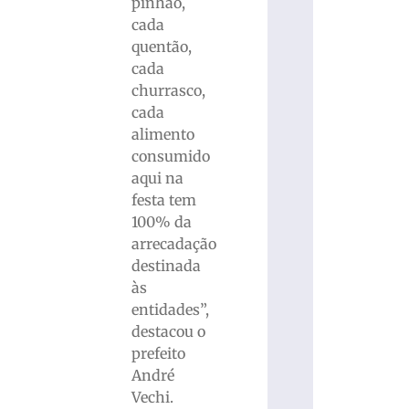
pinhão,
cada
quentão,
cada
churrasco,
cada
alimento
consumido
aqui na
festa tem
100% da
arrecadação
destinada
às
entidades”,
destacou o
prefeito
André
Vechi.