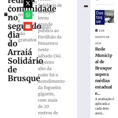
reúne
h
de
domingo
Solidário de
comunidade
o
Mães
(15);
Brusque
1
da
Des
entrada
no
4
taq
levou
Apae
e
ue
,
de
segundo
grande
estacionamento
2
Brusque
público ao
8 DE
dia
são
0
acontece
Pavilhão da
AGOSTO DE
2
gratuitos
na
do
Fenarreco
2026
5
próxima
Rede
neste
Arraiá
terça,
Municip
sábado (14).
11
Solidário
al de
O ponto
de
de
agosto
Brusque
alto da
supera
noite foi o
8
Brusque
de
médias
acendimento
agosto
de
estadual
da fogueira
2026
e...
gigante,
Ler
A avaliação é
com mais
mais
aplicada a
de 20
»
cada dois
metros de
anos...