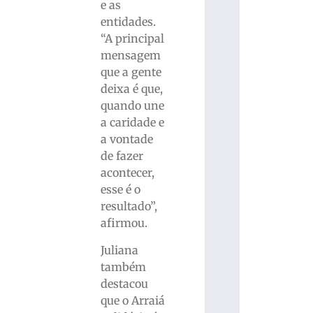
e as
entidades.
“A principal
mensagem
que a gente
deixa é que,
quando une
a caridade e
a vontade
de fazer
acontecer,
esse é o
resultado”,
afirmou.
Juliana
também
destacou
que o Arraiá