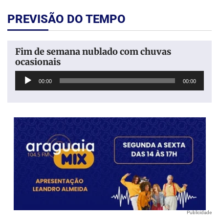
PREVISÃO DO TEMPO
Fim de semana nublado com chuvas
ocasionais
Tocador
00:00
00:00
de
áudio
Publicidade