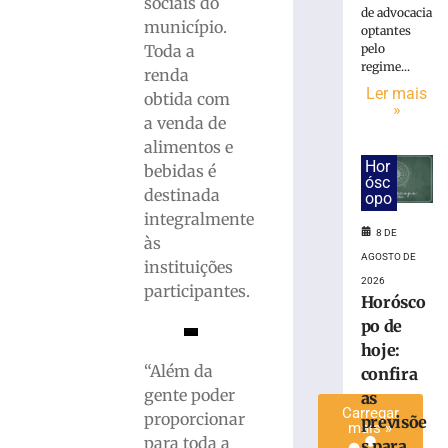
sociais do
de advocacia
conta
município.
optantes
de
Toda a
pelo
Brusque
regime...
renda
com
Ler mais
obtida com
a
»
38ª
a venda de
edição
alimentos e
do
Hor
bebidas é
ósc
Rodeio
destinada
opo
Crioulo
integralmente
Nacional
8 DE
às
7
AGOSTO DE
instituições
de
agosto
2026
participantes.
de
Horósco
2026
po de
Ler
hoje:
mais
“Além da
confira
»
gente poder
as
Carregar
proporcionar
previsõe
mais »
para toda a
s para