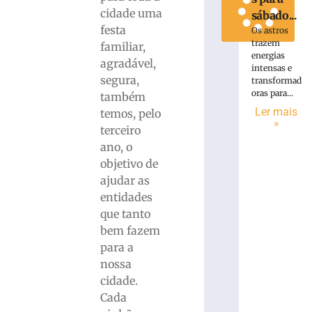
cidade uma
sábado...
festa
Os astros
trazem
familiar,
energias
agradável,
intensas e
segura,
transformad
oras para...
também
Ler mais
temos, pelo
»
terceiro
ano, o
objetivo de
ajudar as
entidades
que tanto
bem fazem
para a
nossa
cidade.
Cada