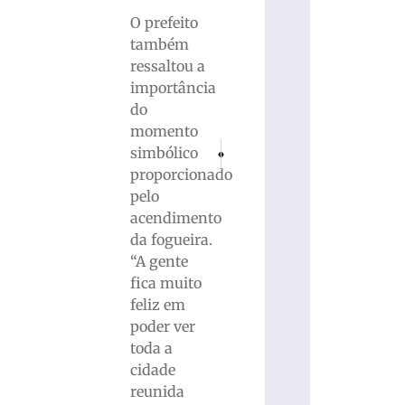
O prefeito
também
ressaltou a
importância
do
momento
PRÓXIMO
ANTERIOR
simbólico
Colisão lateral entre veículos deixa idoso
Barateiro Havan Futsal vence a A
proporcionado
pelo
acendimento
da fogueira.
“A gente
fica muito
feliz em
poder ver
toda a
cidade
reunida