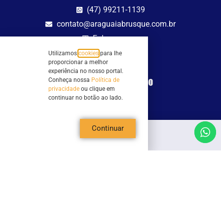
(47) 99211-1139
contato@araguaiabrusque.com.br
Fale conosco
Utilizamos
cookies
para lhe
Site seguro
proporcionar a melhor
experiência no nosso portal.
Conheça nossa
Política de
privacidade
ou clique em
continuar no botão ao lado.
Continuar
Todos os direitos reservados - Sociedade Rádio Araguaia de Brusque Ltda -
CNPJ 82.983.230/0001-82
Mathilde Hoffmann, 66 - Centro II, Brusque, SC - 88353-120 - Centro Comercial
Geschäftshaus - Sl 21/22
Copyright © 2026 | Rádio Araguaia