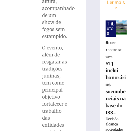
altura,
Ler mais
75ª
»
acompanhado
Pronegócio:
de um
AmpeBr
show de
Trib
projeta
uto
fogos sem
expectativas
s
estampido.
positivas
para
8 DE
O evento,
a
AGOSTO DE
além de
rodada
2026
resgatar as
8
STJ
de
tradições
inclui
agosto
juninas,
de
honorári
2026
tem como
os
Ler
principal
sucumbe
mais
objetivo
nciais na
»
fortalecer o
base do
trabalho
ISS...
Tradição
das
Decisão
gaúcha
entidades
alcança
toma
sociedades