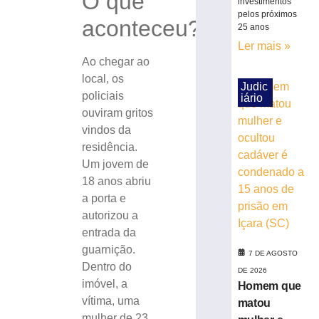
O que
investimentos
capota
pelos próximos
aconteceu?
e
25 anos
fica
Ler mais »
parcialmente
Ao chegar ao
submerso
local, os
em
Judic
policiais
iário
área
ouviram gritos
de
vindos da
mangue
na
residência.
SC-
Um jovem de
401
18 anos abriu
7
a porta e
de
agosto
autorizou a
de
entrada da
2026
guarnição.
Ler
7 DE AGOSTO
Dentro do
mais
DE 2026
imóvel, a
Homem que
»
vítima, uma
matou
mulher de 23