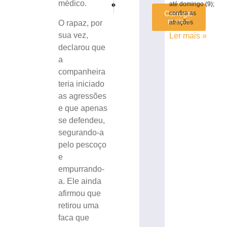
PRÓXIMO
ANTERIOR
médico.
até domingo (9);
Últimos dias para se inscrever para o desfile da 3
Jogos Escolares: Arena Brusque e Clube G
Carregar
confira as
mais »
O rapaz, por
atrações
sua vez,
Ler mais »
declarou que
a
companheira
teria iniciado
as agressões
e que apenas
se defendeu,
segurando-a
pelo pescoço
e
empurrando-
a. Ele ainda
afirmou que
retirou uma
faca que