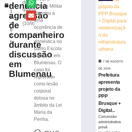
ocultou
desta
denuncia
o
Polícia Militar
cadáver
quarta-
1
é
agressão
atendeu a
feira
1,
condenado
uma
de
(10/9)
2
a
ocorrência de
0
15
companheiro
violência
2
anos
doméstica no
durante
5
de
bairro Escola
prisão
discussão
Agrícola, em
em
em
Içara
7 DE AGOSTO
Blumenau. O
(SC)
DE 2026
caso foi
Blumenau
Prefeitura
7
registrado
de
apresenta
como lesão
agosto
de
projeto da
corporal
2026
PPP
dolosa no
Ler
Brusque +
âmbito da Lei
mais
Digital...
Maria da
»
Concessão
Penha.
administrativa
prevê
Carro