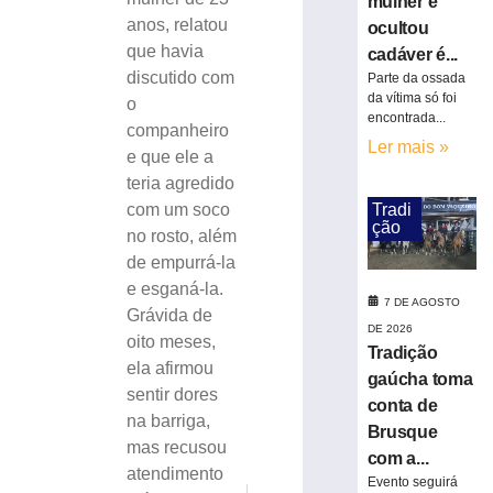
mulher e
PF
anos, relatou
ocultou
prende
que havia
cadáver é...
mulher
discutido com
Parte da ossada
suspeita
da vítima só foi
de
o
encontrada...
tráfico
companheiro
Ler mais »
de
e que ele a
pessoas
teria agredido
para
Tradi
com um soco
exploração
ção
no rosto, além
sexual
de empurrá-la
em
SC
e esganá-la.
7 DE AGOSTO
Grávida de
7
DE 2026
de
oito meses,
agosto
Tradição
de
ela afirmou
gaúcha toma
2026
sentir dores
conta de
Ler
na barriga,
Brusque
mais
mas recusou
com a...
»
atendimento
Evento seguirá