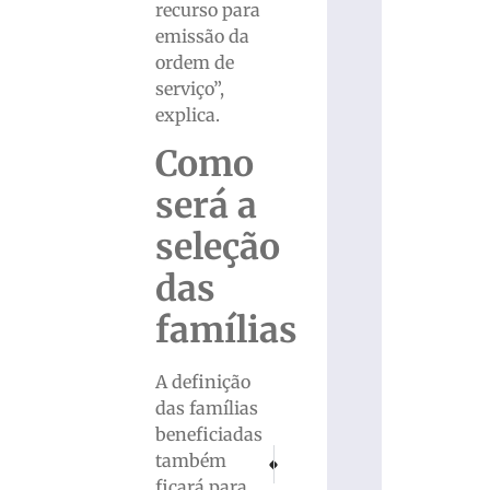
recurso para
emissão da
ordem de
serviço”,
explica.
Como
será a
seleção
das
famílias
A definição
das famílias
beneficiadas
PRÓXIMO
ANTERIOR
também
VÍDEO: Fuga termina em acidente e apr
Barateiro Havan busca virada d
ficará para