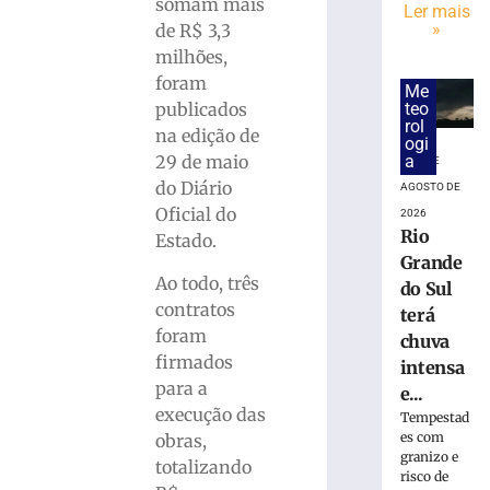
especial
somam mais
Ler mais
em
»
de R$ 3,3
alusão
milhões,
ao
foram
Me
Dia
teo
publicados
dos
rol
na edição de
Pais
ogi
a
29 de maio
6 DE
6
de
do Diário
AGOSTO DE
agosto
Oficial do
de
2026
2026
Rio
Estado.
Ler
Grande
mais
Ao todo, três
do Sul
»
contratos
terá
foram
chuva
firmados
intensa
PROCON/SC
para a
e
e...
execução das
FCDL/SC
Tempestad
divulgam
es com
obras,
granizo e
pesquisa
totalizando
risco de
inédita