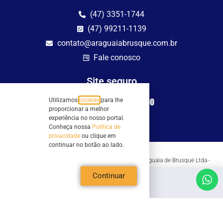
(47) 3351-1744
(47) 99211-1139
contato@araguaiabrusque.com.br
Fale conosco
Site seguro
Utilizamos
cookies
para lhe
proporcionar a melhor
experiência no nosso portal.
Conheça nossa
Política de
privacidade
ou clique em
continuar no botão ao lado.
Todos os direitos reservados - Sociedade Rádio Araguaia de Brusque Ltda -
CNPJ 82.983.230/0001-82
Mathilde Hoffmann, 66 - Centro II, Brusque, SC - 88353-120 - Centro Comercial
Continuar
Geschäftshaus - Sl 21/22
Copyright © 2026 | Rádio Araguaia