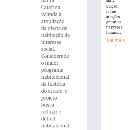
ao...
Santa
Edição
Catarina
reúne
voltada à
atrações
ampliação
gratuitas
na praça e
da oferta de
horário...
habitação de
Ler mais
interesse
»
social.
Considerado
o maior
programa
habitacional
da história
do estado, o
projeto
busca
reduzir o
déficit
habitacional