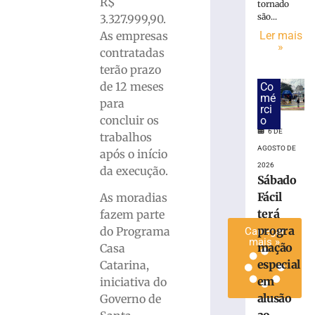
R$
tornado
sobre
são...
3.327.999,90.
o
As empresas
Ler mais
Dia
»
contratadas
dos
terão prazo
Pais
em
de 12 meses
Co
mé
SC
para
rci
6
concluir os
o
de
6 DE
trabalhos
agosto
de
AGOSTO DE
após o início
2026
2026
da execução.
Ler
Sábado
mais
Fácil
As moradias
»
terá
fazem parte
progra
do Programa
Carregar
mais »
mação
Casa
especial
Catarina,
em
iniciativa do
alusão
Governo de