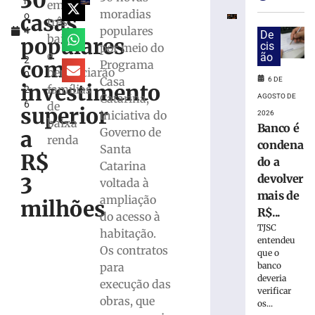
30
h
Copom
em
moradias
casas
o
baixa
três
populares
4
taxa
De
bairros
populares
,
cis
por meio do
Selic
e
ão
2
para
com
Programa
beneficiarão
0
14%
Casa
6 DE
investimento
famílias
2
ao
Catarina,
AGOSTO DE
6
de
ano
superior
iniciativa do
2026
baixa
6
Banco é
Governo de
a
de
renda
condena
agosto
Santa
R$
de
do a
Catarina
2026
devolver
3
voltada à
Ler
mais de
ampliação
mais
milhões
R$...
do acesso à
»
TJSC
habitação.
entendeu
Os contratos
que o
Sábado
banco
para
Fácil
deveria
execução das
terá
verificar
programação
obras, que
os...