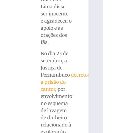
Lima disse
ser inocente
e agradeceu o
apoio e as
orações dos
fãs.
No dia 23 de
setembro, a
Justiça de
Pernambuco
decretou
a prisão do
cantor
, por
envolvimento
no esquema
de lavagem
de dinheiro
relacionado à
exploração