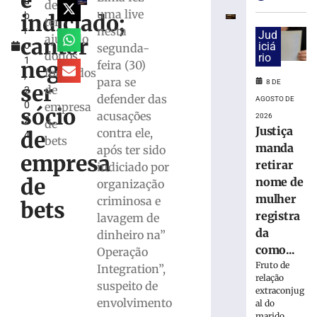
é
u
para
de
uma live
indiciado;
b
monitorar
ter
nesta
r
desinformaçã
Jud
ajudado
cantor
o
iciá
segunda-
e
donos
rio
1
IA
nega
feira (30)
foragidos
,
nas
para se
8 DE
ser
de
2
eleições
defender das
AGOSTO DE
0
empresa
sócio
8
acusações
2026
2
de
de
Justiça
contra ele,
agosto
de
4
bets
de
manda
após ter sido
2026
empresa
retirar
indiciado por
Ler
de
nome de
organização
mais
mulher
criminosa e
»
bets
registra
lavagem de
da
dinheiro na”
TRE-
como...
Operação
SC
Fruto de
Integration”,
realiza
relação
suspeito de
distribuição
extraconjug
de
envolvimento
al do
marido,