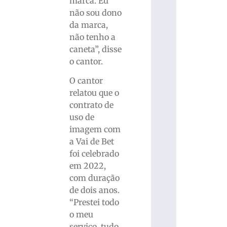
marca. Eu
não sou dono
da marca,
não tenho a
caneta”, disse
o cantor.
O cantor
relatou que o
contrato de
uso de
imagem com
a Vai de Bet
foi celebrado
em 2022,
com duração
de dois anos.
“Prestei todo
o meu
serviço, tudo