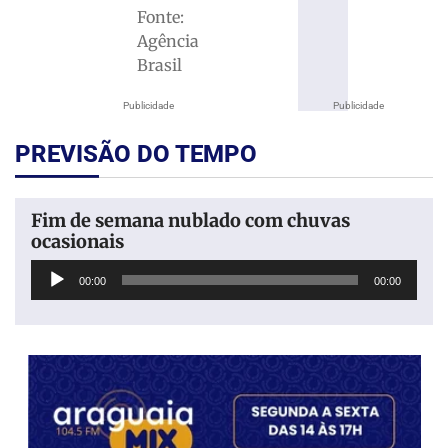
Fonte:
Agência
Brasil
Publicidade
Publicidade
PREVISÃO DO TEMPO
Fim de semana nublado com chuvas
ocasionais
Tocador
00:00
00:00
de
áudio