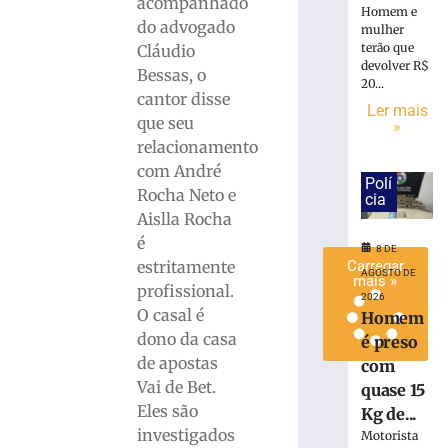
acompanhado
Homem e
de
do advogado
mulher
lixo
terão que
Cláudio
em
devolver R$
Bessas, o
Brusque
20...
cantor disse
8
Ler mais
de
que seu
»
agosto
relacionamento
de
2026
com André
Polí
Ler
Rocha Neto e
cia
mais
Aislla Rocha
»
é
8 DE
estritamente
Carregar
AGOSTO DE
mais »
profissional.
2026
O casal é
Homem
dono da casa
é preso
de apostas
com
Vai de Bet.
quase 15
Eles são
Kg de...
investigados
Motorista