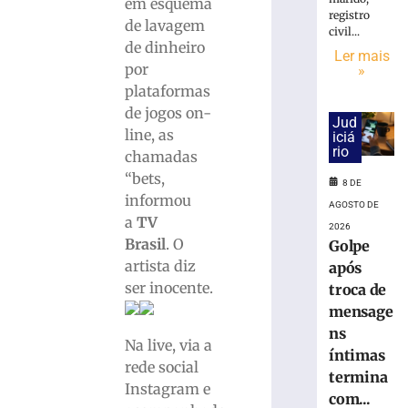
18.860
em esquema
registro
urnas
de lavagem
civil...
eletrônicas
de dinheiro
Ler mais
em
por
»
SC
plataformas
8
de jogos on-
de
Jud
agosto
line, as
iciá
de
rio
2026
chamadas
Ler
“bets,
8 DE
mais
informou
AGOSTO DE
»
a
TV
2026
Brasil
. O
Golpe
artista diz
após
Cratera
ser inocente.
se
troca de
abre
mensage
e
ns
Na live, via a
“engole”
íntimas
roda
rede social
termina
de
Instagram e
com...
caminhão