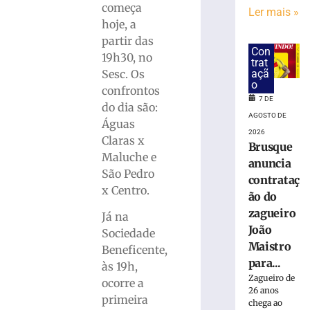
estreia
começa
Ler mais »
hoje
hoje, a
(7)
partir das
no
Con
19h30, no
Campeonato
trat
Estadual
Sesc. Os
açã
o
confrontos
7
7 DE
de
do dia são:
agosto
AGOSTO DE
de
Águas
2026
2026
Claras x
Brusque
Ler
Maluche e
anuncia
mais
São Pedro
contrataç
»
x Centro.
ão do
zagueiro
Já na
Bruscão
João
Sociedade
trabalha
Maistro
organização
Beneficente,
para...
defensiva
às 19h,
e
Zagueiro de
ocorre a
26 anos
bola
primeira
chega ao
parada