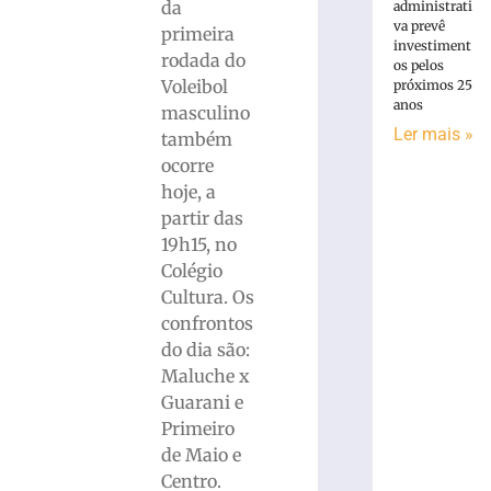
da
administrati
va prevê
primeira
investiment
rodada do
os pelos
Voleibol
próximos 25
anos
masculino
Ler mais »
também
ocorre
hoje, a
partir das
19h15, no
Colégio
Cultura. Os
confrontos
do dia são:
Maluche x
Guarani e
Primeiro
de Maio e
Centro.