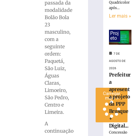
passada da
Quadricolor
antes
após...
modalidade
de
Ler mais »
Bolão Bola
duelo
contra
23
o
masculino,
Proj
Maranhão
eto
com a
7
seguinte
de
ordem:
agosto
7 DE
de
Paquetá,
AGOSTO DE
2026
São Luiz,
2026
Ler
Prefeitur
Águas
mais
a
Claras,
»
apresent
Limoeiro,
Carregar
a projeto
São Pedro,
mais »
da PPP
Centro e
Brusque
Limeira.
+
A
Digital...
continuação
Concessão