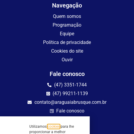
Navegação
Quem somos
Programação
Equipe
Política de privacidade
Cookies do site
Ouvir
Fale conosco
(47) 3351-1744
(47) 99211-1139
contato@araguaiabrusque.com.br
Fale conosco
Site seguro
Utilizamos
cookies
para lhe
proporcionar a melhor