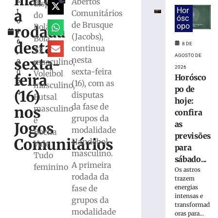
marca
Abertos
s
do
disputa
Hor
a
t
zagueiro
Comunitários
do
ósc
o
João
de Brusque
opo
Bolão
rodada
1
Maistro
(Jacobs),
Bola
6
para
desta
8 DE
continua
23
,
a
AGOSTO DE
nesta
sexta-
masculino,
2
Série
2026
sexta-feira
0
Voleibol
C
feira
Horósco
(16), com as
2
masculino,
7
po de
(16)
4
de
disputas
Futsal
hoje:
agosto
da fase de
nos
masculino
de
confira
2026
grupos da
e
as
Jogos
Ler
modalidade
Bocha
previsões
mais
Comunitários
Handebol
Vale
para
»
masculino.
Tudo
sábado...
A primeira
feminino
Os astros
rodada da
Em
trazem
casa,
fase de
energias
intensas e
ABEL
grupos da
transformad
Vôlei
modalidade
oras para...