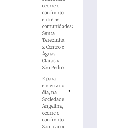
ocorre o
confronto
entre as
comunidades:
Santa
Terezinha
x Centro e
Águas
Claras x
São Pedro.
E para
encerrar o
PRÓXIMO
ANTERIOR
dia, na
Confira as alterações de trânsito em Brus
Receita fácil de palha italiana
Sociedade
Angelina,
ocorre o
confronto
São João x