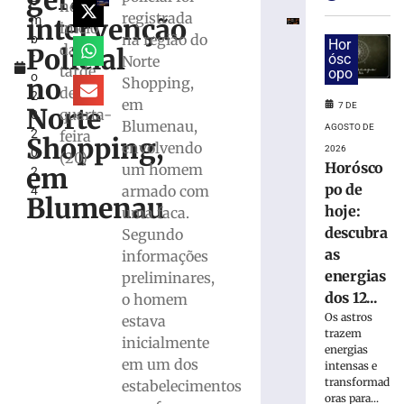
gera
e
em
no
registrada
intervenção
m
máquina
início
na região do
b
de
Hor
da
Policial
r
ósc
Norte
lavar
tarde
opo
o
mobiliza
no
Shopping,
desta
2
Bombeiros,
em
7 DE
Norte
quarta-
0,
em
Blumenau,
AGOSTO DE
2
feira
Brusque
Shopping,
envolvendo
2026
0
(20)
6
Horósco
um homem
em
2
de
agosto
po de
armado com
4
Blumenau
de
hoje:
uma faca.
2026
descubra
Segundo
Ler
as
informações
mais
energias
preliminares,
»
dos 12...
o homem
Os astros
estava
Trabalhador
trazem
inicialmente
terceirizado
energias
em um dos
sofre
intensas e
transformad
queda
estabelecimentos
oras para...