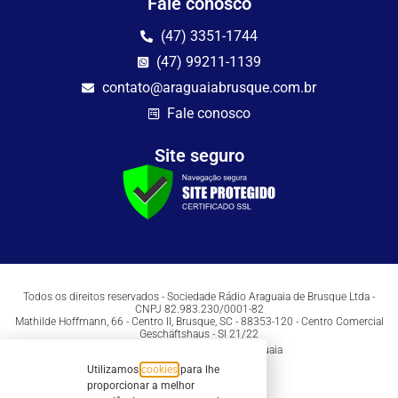
Fale conosco
(47) 3351-1744
(47) 99211-1139
contato@araguaiabrusque.com.br
Fale conosco
Site seguro
Todos os direitos reservados - Sociedade Rádio Araguaia de Brusque Ltda -
CNPJ 82.983.230/0001-82
Mathilde Hoffmann, 66 - Centro II, Brusque, SC - 88353-120 - Centro Comercial
Geschäftshaus - Sl 21/22
Copyright © 2026 | Rádio Araguaia
Utilizamos
cookies
para lhe
proporcionar a melhor