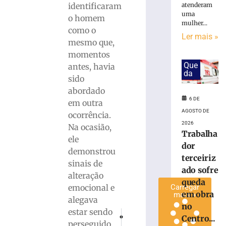
atenderam
identificaram
invadir
uma
o homem
restaurante
mulher...
às
como o
Ler mais »
margens
mesmo que,
da
momentos
BR-
Que
antes, havia
116
da
sido
em
abordado
Papanduva
6 DE
em outra
6
AGOSTO DE
de
ocorrência.
agosto
2026
Na ocasião,
de
Trabalha
2026
ele
dor
Ler
demonstrou
terceiriz
mais
sinais de
ado sofre
»
alteração
queda
emocional e
Carregar
em obra
mais »
alegava
no
estar sendo
PRÓXIMO
ANTERIOR
Centro...
Treino especial do Grupo do Bay reúne al
Mulher de 28 anos perde a vida e
perseguido.