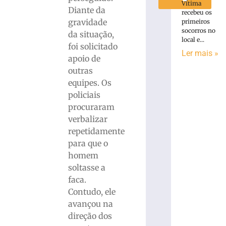
Vítima
Diante da
recebeu os
gravidade
primeiros
socorros no
da situação,
local e...
foi solicitado
Ler mais »
apoio de
outras
equipes. Os
policiais
procuraram
verbalizar
repetidamente
para que o
homem
soltasse a
faca.
Contudo, ele
avançou na
direção dos