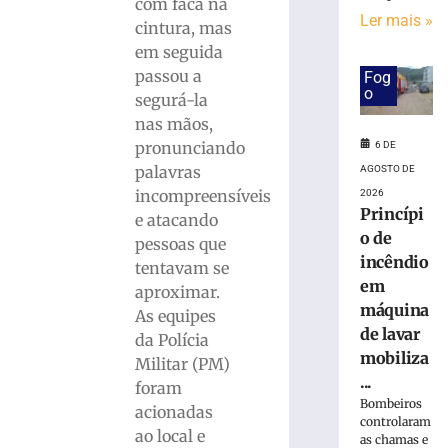
em
com faca na
Ler mais »
obra
cintura, mas
no
em seguida
Centro
passou a
Fog
Administrativ
o
segurá-la
da
nas mãos,
Havan
em
pronunciando
6 DE
Brusque
palavras
AGOSTO DE
6
incompreensíveis
2026
de
Princípi
e atacando
agosto
o de
de
pessoas que
2026
incêndio
tentavam se
Ler
em
aproximar.
mais
máquina
As equipes
»
de lavar
da Polícia
mobiliza
Militar (PM)
Funcionária
...
foram
morre
Bombeiros
acionadas
após
controlaram
ao local e
as chamas e
ônibus