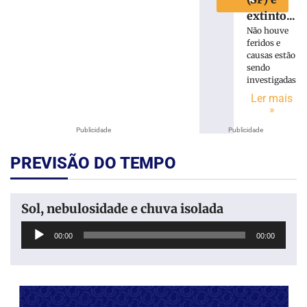
extinto...
Não houve
feridos e
causas estão
sendo
investigadas
Ler mais
»
Publicidade
Publicidade
PREVISÃO DO TEMPO
Sol, nebulosidade e chuva isolada
Tocador
00:00
00:00
de
áudio