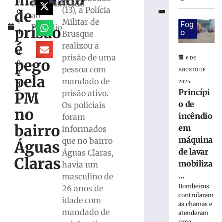
mandado
h
em
encaminhado
(13), a Polícia
de
o
máquina
ao
Militar de
1
de
Fog
Presídio
prisão
4
o
Brusque
lavar
,
mobiliza
é
realizou a
2
Bombeiros,
prisão de uma
6 DE
pego
0
em
pessoa com
AGOSTO DE
2
Brusque
pela
mandado de
2026
4
6
Princípi
prisão ativo.
PM
de
agosto
o de
Os policiais
no
de
incêndio
foram
2026
bairro
em
informados
Ler
máquina
que no bairro
mais
Águas
de lavar
Águas Claras,
»
Claras
mobiliza
havia um
...
masculino de
Trabalhador
Bombeiros
26 anos de
terceirizado
controlaram
idade com
sofre
as chamas e
queda
mandado de
atenderam
uma