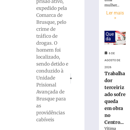
em
prisão ativo,
mulher...
obra
expedido pela
no
Ler mais
Comarca de
»
Centro
Brusque, pelo
Administrativ
crime de
da
Que
tráfico de
Havan
da
em
drogas. O
Brusque
homem foi
6 DE
6
localizado,
de
AGOSTO DE
sendo detido e
agosto
2026
de
conduzido à
Trabalha
2026
PRÓXIMO
ANTERIOR
Unidade
Ler
dor
Em reunião na Celesc, ACIBr discute melho
Mulher é presa por tráfico de dr
Prisional
mais
terceiriz
Avançada de
»
ado sofre
Brusque para
queda
as
em obra
Funcionária
providências
no
morre
cabíveis
Centro...
após
ônibus
Vítima