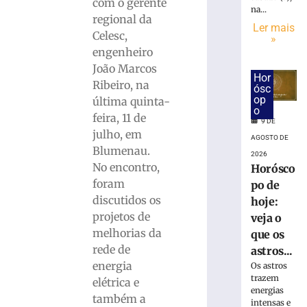
em
com o gerente
na...
R$
regional da
Ler mais
7,15
Celesc,
»
bilhões
engenheiro
em
João Marcos
julho
Hor
Ribeiro, na
ósc
8
op
de
última quinta-
o
agosto
feira, 11 de
de
9 DE
2026
julho, em
AGOSTO DE
Ler
Blumenau.
2026
mais
No encontro,
Horósco
»
foram
po de
discutidos os
hoje:
projetos de
Bingo
veja o
do
melhorias da
que os
Clube
rede de
astros...
de
energia
Os astros
Mães
trazem
elétrica e
da
energias
também a
Apae
intensas e