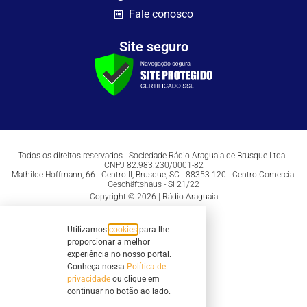
Fale conosco
Site seguro
Todos os direitos reservados - Sociedade Rádio Araguaia de Brusque Ltda -
CNPJ 82.983.230/0001-82
Mathilde Hoffmann, 66 - Centro II, Brusque, SC - 88353-120 - Centro Comercial
Geschäftshaus - Sl 21/22
Copyright © 2026 | Rádio Araguaia
Utilizamos
cookies
para lhe
proporcionar a melhor
experiência no nosso portal.
Conheça nossa
Política de
privacidade
ou clique em
continuar no botão ao lado.