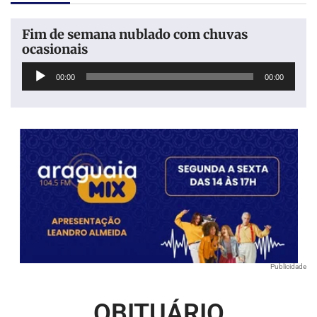
Fim de semana nublado com chuvas
ocasionais
Tocador
00:00
00:00
de
áudio
Publicidade
OBITUÁRIO