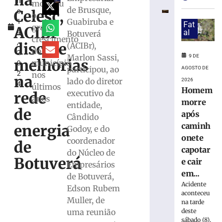
na
h
debate
mostrou
de Brusque,
Celesc,
o
regional
o
Guabiruba e
1
sobre
Fat
grande
ACIBr
4
al
Botuverá
desafios
crescimento
,
da
discute
(ACIBr),
do
2
tributação
Marlon Sassi,
9 DE
melhorias
município
0
municipal
participou, ao
AGOSTO DE
2
nos
na
9
lado do diretor
2026
4
de
últimos
Homem
executivo da
agosto
rede
anos
de
morre
entidade,
2026
de
após
Cândido
Ler
caminh
energia
Godoy, e do
mais
onete
coordenador
»
de
capotar
do Núcleo de
Botuverá
e cair
Empresários
Retiradas
em...
de Botuverá,
da
Acidente
Edson Rubem
poupança
aconteceu
Muller, de
superam
na tarde
depósitos
deste
uma reunião
sábado (8),