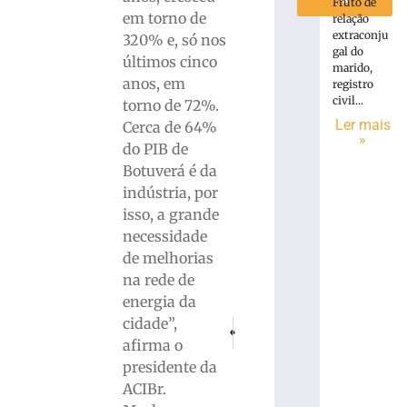
Fruto de
em torno de
relação
extraconju
320% e, só nos
gal do
últimos cinco
marido,
anos, em
registro
civil...
torno de 72%.
Ler mais
Cerca de 64%
»
do PIB de
Botuverá é da
indústria, por
isso, a grande
necessidade
de melhorias
na rede de
energia da
cidade”,
PRÓXIMO
ANTERIOR
Ex-jogador Dunga sofre acidente de tr
Homem com mandado de prisão 
afirma o
presidente da
ACIBr.