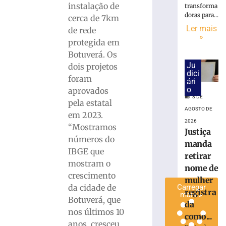
instalação de
transforma
de
doras para...
cerca de 7km
Brusque
Ler mais
acontece
de rede
»
na
protegida em
próxima
Botuverá. Os
terça,
Ju
dois projetos
11
dici
foram
ári
de
o
aprovados
agosto
8 DE
pela estatal
8
AGOSTO DE
de
em 2023.
agosto
2026
“Mostramos
de
Justiça
2026
números do
manda
Ler
IBGE que
retirar
mais
mostram o
nome de
»
crescimento
mulher
da cidade de
Carregar
registra
mais »
Botuverá, que
da
nos últimos 10
como...
anos, cresceu