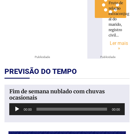
Fruto de
relação
extraconjug
al do
marido,
registro
civil...
Ler mais
»
Publicidade
Publicidade
PREVISÃO DO TEMPO
Fim de semana nublado com chuvas
ocasionais
Tocador
00:00
00:00
de
áudio