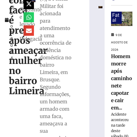
com
e
caminhonete
em
Militar foi
faca
m
capotar
flagrante
acionada
b
e
Fat
e
é
r
al
para
cair
levado
o
em
preso
atendimento
à
8,
curso
a uma
9 DE
após
Delegacia
2
d’água
ocorrência de
AGOSTO DE
0
em
ameaçar
violência
2026
2
São
Homem
doméstica no
mulher
4
Joaquim
morre
bairro
9
no
após
Limeira, em
de
agosto
bairro
caminho
Brusque.
de
nete
2026
Segundo
Limeira
Ler
capotar
informações,
mais
e cair
um homem
»
em...
armado com
Acidente
uma faca,
aconteceu
ameaçava a
Vazamento
na tarde
de
sua
deste
sábado (8),