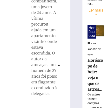
gás
companheira,
na...
em
uma jovem
creche
Ler mais
de 24 anos. A
»
mobiliza
vítima
bombeiros
procurou
e
Hor
ajuda em um
deixa
ósc
sete
opo
apartamento
adultos
vizinho, onde
9 DE
com
estava
AGOSTO DE
sintomas
escondida. O
em
2026
autor da
Horósco
Araquari
PRÓXIMO
ANTERIOR
ameaças, um
po de
9
Incêndio em Florianópolis: Idosa morre e 
Jovem morre após carro despenc
homem de 27
de
hoje:
agosto
anos foi preso
veja o
de
2026
em flagrante
que os
Ler
e conduzido à
astros...
mais
delegacia.
Os astros
»
trazem
energias
intensas e