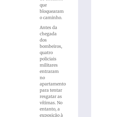
que
bloquearam
o caminho.
Antes da
chegada
dos
bombeiros,
quatro
policiais
militares
entraram
no
apartamento
para tentar
resgatar as
vítimas. No
entanto, a
exposição à