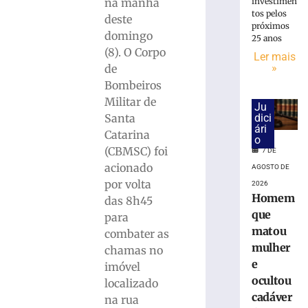
investimen
na manhã
tos pelos
deste
próximos
Carro
domingo
25 anos
capota
(8). O Corpo
Ler mais
e
»
de
fica
Bombeiros
parcialmente
submerso
Militar de
Ju
em
dici
Santa
ári
área
Catarina
o
de
(CBMSC) foi
7 DE
mangue
acionado
AGOSTO DE
na
por volta
2026
SC-
Homem
das 8h45
401
que
para
7
matou
de
combater as
agosto
mulher
chamas no
de
2026
e
imóvel
Ler
ocultou
localizado
mais
cadáver
na rua