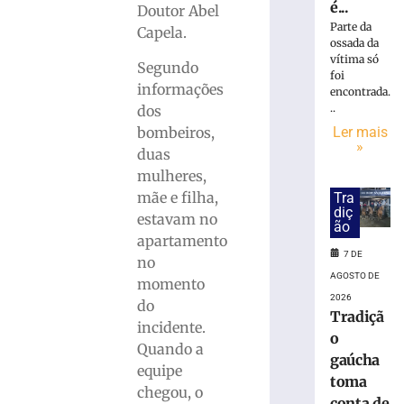
»
é...
Doutor Abel
Parte da
Capela.
ossada da
PF
vítima só
Segundo
prende
foi
informações
mulher
encontrada.
suspeita
..
dos
de
Ler mais
bombeiros,
»
tráfico
duas
de
mulheres,
pessoas
mãe e filha,
Tra
para
diç
estavam no
exploração
ão
apartamento
sexual
7 DE
em
no
SC
AGOSTO DE
momento
2026
7
do
Tradiçã
de
incidente.
agosto
o
de
Quando a
2026
gaúcha
equipe
Ler
toma
chegou, o
mais
conta de