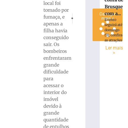
local foi
»
Brusque
tomado por
com a...
Carregar
PRÓXIMO
ANTERIOR
fumaça, e
mais »
Evento
CAMPEÃO! Botafogo derrota o São Paulo 
Homem armado com faca é pres
apenas a
seguirá até
filha havia
domingo
(9); confira
conseguido
as atrações
sair. Os
Ler mais
bombeiros
»
enfrentaram
grande
dificuldade
para
acessar o
interior do
imóvel
devido à
grande
quantidade
de entulhos