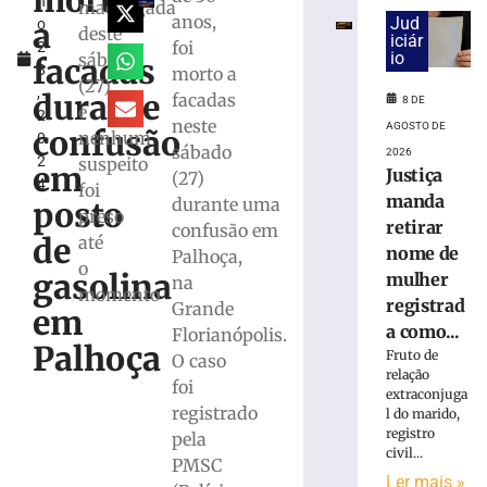
morto
h
e
madrugada
anos,
Jud
a
o
exige
deste
iciár
foi
2
transferências
io
sábado
facadas
8
morto a
bancárias
(27)
,
após
durante
facadas
8 DE
e
2
carro
neste
AGOSTO DE
confusão
nenhum
0
apresentar
sábado
2026
2
suspeito
problemas
em
Justiça
(27)
4
foi
8
manda
durante uma
posto
de
preso
retirar
agosto
confusão em
de
até
de
nome de
Palhoça,
2026
o
gasolina
mulher
na
Ler
momento
registrad
Grande
mais
em
a como...
Florianópolis.
»
Palhoça
Fruto de
O caso
relação
foi
Homem
extraconjuga
registrado
l do marido,
tropeça
registro
pela
na
civil...
calçada,
PMSC
Ler mais »