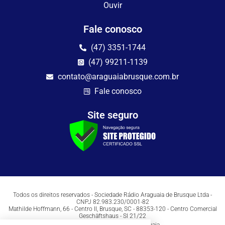
Ouvir
Fale conosco
(47) 3351-1744
(47) 99211-1139
contato@araguaiabrusque.com.br
Fale conosco
Site seguro
Todos os direitos reservados - Sociedade Rádio Araguaia de Brusque Ltda -
CNPJ 82.983.230/0001-82
Mathilde Hoffmann, 66 - Centro II, Brusque, SC - 88353-120 - Centro Comercial
Geschäftshaus - Sl 21/22