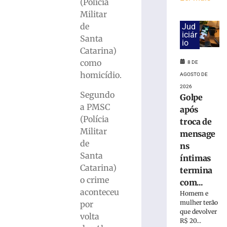
cai
(Polícia
na
Militar
pista
de
Jud
e
iciár
Santa
é
io
Catarina)
atropelado
como
em
8 DE
São
homicídio.
AGOSTO DE
Bento
2026
Segundo
do
Golpe
Sul
a PMSC
após
(SC)
(Polícia
troca de
8
Militar
mensage
de
de
ns
agosto
de
Santa
íntimas
2026
Catarina)
termina
Ler
o crime
com...
mais
aconteceu
Homem e
»
mulher terão
por
que devolver
volta
R$ 20...
Homem