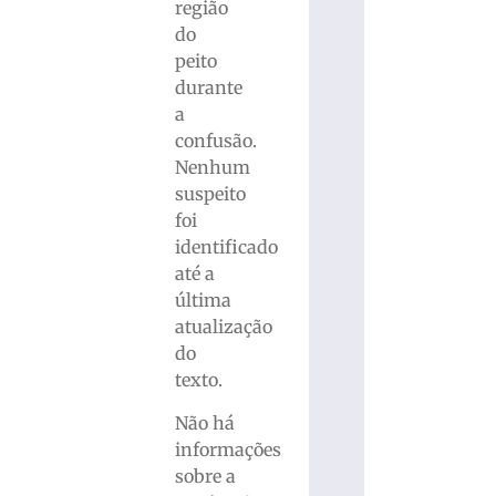
região
do
peito
durante
a
confusão.
Nenhum
suspeito
foi
identificado
até a
última
atualização
do
texto.
Não há
informações
sobre a