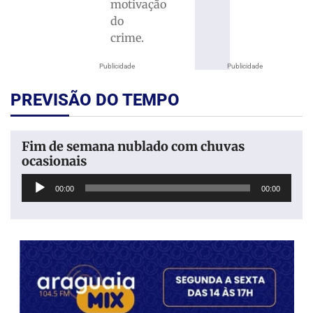
motivação
do
crime.
Publicidade
Publicidade
PREVISÃO DO TEMPO
Fim de semana nublado com chuvas
ocasionais
Tocador
00:00
00:00
de
áudio