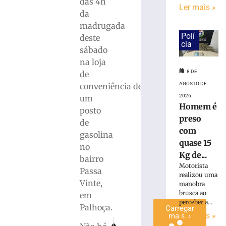
das 4h
Ler mais »
é
da
preso
madrugada
com
Polí
deste
quase
cia
sábado
15
Kg
na loja
de
8 DE
de
maconha
AGOSTO DE
conveniência de
em
2026
um
Blumenau
Homem é
posto
(SC)
preso
de
8
com
gasolina
de
quase 15
agosto
no
de
Kg de...
2026
bairro
Motorista
Ler
Passa
realizou uma
mais
Vinte,
manobra
»
brusca ao
em
perceber a...
Palhoça.
Carregar
Ler mais »
mais »
PRÓXIMO
ANTERIOR