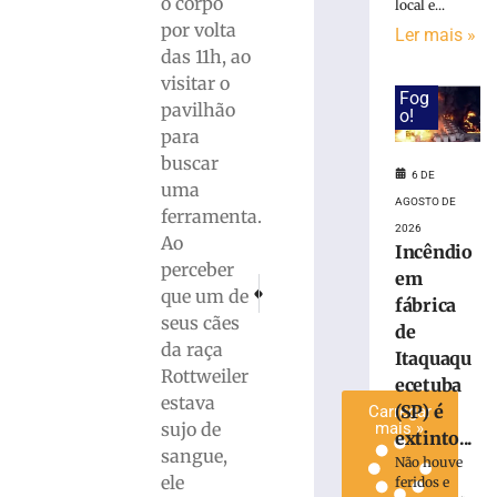
o corpo
local e...
invadir
por volta
Ler mais »
restaurante
das 11h, ao
às
visitar o
margens
Fog
pavilhão
da
o!
BR-
para
116
buscar
6 DE
em
uma
Papanduva
AGOSTO DE
ferramenta.
2026
6
Ao
de
Incêndio
agosto
perceber
em
de
PRÓXIMO
ANTERIOR
que um de
2026
fábrica
Com pedrada, ladrão danifica porta e furta 
Zé Neto sofreu acidente durante tri
seus cães
Ler
de
da raça
mais
Itaquaqu
Rottweiler
»
ecetuba
estava
(SP) é
Carregar
sujo de
mais »
extinto...
sangue,
Não houve
ele
feridos e