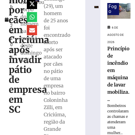
morto
m
em
encontrou
(29), um
Fog
por
b
máquina
corpo
o
homem
r
de
do
cães
o
de 25 anos
lavar
homem
2
mobiliza
em
foi
6 DE
na
9,
Bombeiros,
encontrado
AGOSTO DE
Criciúma
manhã
2
em
morto
2026
0
deste
Brusque
após
Princípio
após ser
2
domingo
6
de
atacado
invadir
4
de
(29)
incêndio
agosto
por cães
pátio
de
em
no pátio
2026
de
máquina
de uma
Ler
de lavar
empresa
mais
empresa
mobiliza.
no bairro
»
em
..
Coloninha
Bombeiros
SC
Zilli, em
Trabalhador
controlaram
Criciúma,
terceirizado
as chamas e
região da
sofre
atenderam
uma
queda
Grande
mulher...