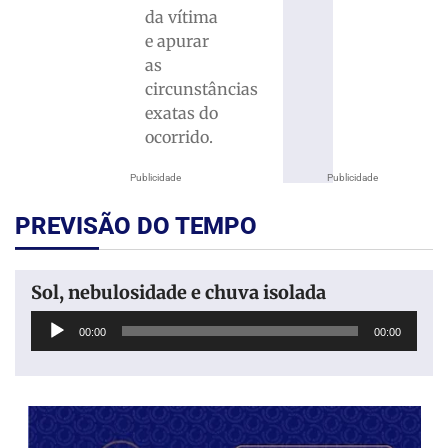
da vítima
e apurar
as
circunstâncias
exatas do
ocorrido.
Publicidade
Publicidade
PREVISÃO DO TEMPO
Sol, nebulosidade e chuva isolada
Tocador
00:00
00:00
de
áudio