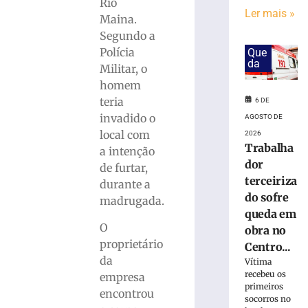
em
Rio
Ler mais »
obra
Maina.
no
Segundo a
Centro
Polícia
Que
Administrativo
da
Militar, o
da
homem
Havan
em
teria
6 DE
Brusque
invadido o
AGOSTO DE
6
local com
2026
de
Trabalha
a intenção
agosto
dor
de
de furtar,
2026
terceiriza
durante a
Ler
do sofre
madrugada.
mais
queda em
»
O
obra no
proprietário
Centro...
da
Funcionária
Vítima
recebeu os
morre
empresa
primeiros
após
encontrou
socorros no
ônibus