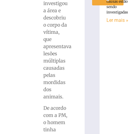
causas estão
investigou
sendo
a área e
investigadas
descobriu
Ler mais »
o corpo da
vítima,
que
apresentava
lesões
múltiplas
causadas
pelas
mordidas
dos
animais.
De acordo
com a PM,
o homem
tinha