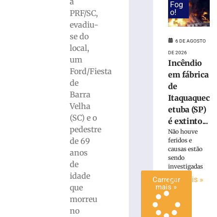
a
Fog
invadir
o!
PRF/SC,
restaurante
evadiu-
às
se do
margens
6 DE AGOSTO
local,
da
DE 2026
BR-
um
Incêndio
116
Ford/Fiesta
em fábrica
em
de
de
Papanduva
Barra
Itaquaquec
6
Velha
de
etuba (SP)
agosto
(SC) e o
é extinto...
de
pedestre
2026
Não houve
de 69
Ler
feridos e
causas estão
anos
mais
sendo
de
»
investigadas
idade
Ler mais »
Carregar
que
mais »
morreu
no