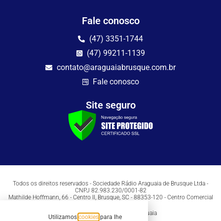
Fale conosco
(47) 3351-1744
(47) 99211-1139
contato@araguaiabrusque.com.br
Fale conosco
Site seguro
Todos os direitos reservados - Sociedade Rádio Araguaia de Brusque Ltda -
CNPJ 82.983.230/0001-82
Mathilde Hoffmann, 66 - Centro II, Brusque, SC - 88353-120 - Centro Comercial
Geschäftshaus - Sl 21/22
Copyright © 2026 | Rádio Araguaia
Utilizamos
cookies
para lhe