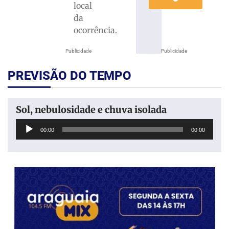
local
da
ocorrência.
Publicidade
Publicidade
PREVISÃO DO TEMPO
Sol, nebulosidade e chuva isolada
Tocador
00:00
00:00
de
áudio