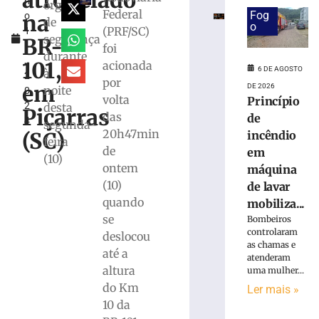
atropelado
h
em
órgãos
Federal
Fog
na
o
máquina
de
o
(PRF/SC)
1
de
segurança
BR-
1
foi
lavar
durante
,
mobiliza
101,
acionada
6 DE AGOSTO
à
2
Bombeiros,
por
em
DE 2026
noite
0
em
volta
Princípio
2
desta
Brusque
Piçarras
das
de
4
segunda-
6
20h47min
(SC)
incêndio
de
feira
agosto
de
em
(10)
de
ontem
máquina
2026
(10)
Ler
de lavar
quando
mais
mobiliza...
se
»
Bombeiros
controlaram
deslocou
as chamas e
até a
Trabalhador
atenderam
altura
uma mulher...
terceirizado
do Km
sofre
Ler mais »
queda
10 da