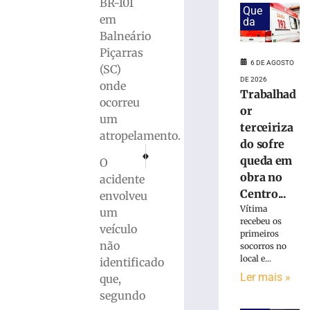
em
BR-101
Que
obra
em
da
no
Balneário
Centro
Piçarras
Administrativo
6 DE AGOSTO
(SC)
da
DE 2026
onde
Havan
Trabalhad
em
ocorreu
or
Brusque
um
terceiriza
6
atropelamento.
do sofre
de
PRÓXIMO
ANTERIOR
agosto
queda em
O
Flib reuniu diversos amantes da leitura durante 
Núcleo de Tecnologia e Inovação promo
de
2026
obra no
acidente
Ler
Centro...
envolveu
mais
Vítima
um
recebeu os
»
veículo
primeiros
não
socorros no
local e...
identificado
Funcionária
morre
Ler mais »
que,
após
segundo
ônibus