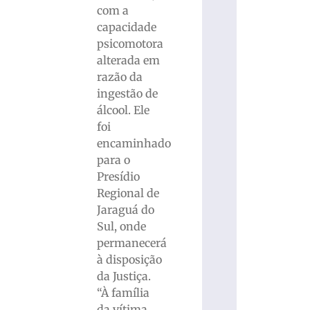
com a
capacidade
psicomotora
alterada em
razão da
ingestão de
álcool. Ele
foi
encaminhado
para o
Presídio
Regional de
Jaraguá do
Sul, onde
permanecerá
à disposição
da Justiça.
“À família
da vítima,