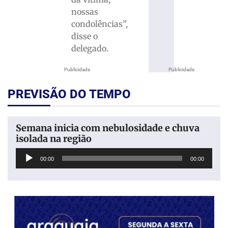
nossas
condolências”,
disse o
delegado.
Publicidade
Publicidade
PREVISÃO DO TEMPO
Semana inicia com nebulosidade e chuva
isolada na região
Tocador
00:00
00:00
de
áudio