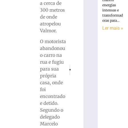
a cerca de
energias
300 metros
intensas e
transformad
de onde
oras para...
atropelou
Ler mais »
Valmor.
O motorista
abandonou
o carro na
rua e fugiu
PRÓXIMO
ANTERIOR
para sua
Invasão de boi no terreno do vizinho ter
Homem é preso após roubar R$ 3
própria
casa, onde
foi
encontrado
e detido.
Segundo o
delegado
Marcelo