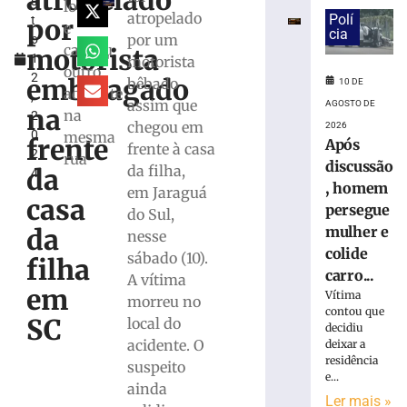
atropelado
s
tem
local
atropelado
Polí
por
t
carteira
e
cia
por um
o
e
causou
motorista
1
motorista
celular
outro
2
roubados,
embriagado
bêbado
10 DE
acidente
,
em
assim que
AGOSTO DE
na
na
2
Blumenau
chegou em
2026
0
mesma
(SC)
frente
Após
frente à casa
2
rua
10
discussão
da filha,
da
4
de
, homem
agosto
em Jaraguá
casa
de
persegue
do Sul,
2026
da
mulher e
nesse
Ler
colide
sábado (10).
mais
filha
carro...
A vítima
»
em
Vítima
morreu no
contou que
SC
local do
decidiu
Carro
acidente. O
deixar a
atinge
residência
suspeito
poste
e...
e
ainda
Ler mais »