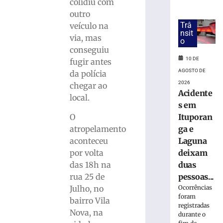
deixa
colidiu com
adolescente
outro
ferida
Trâ
veículo na
em
nsit
via, mas
o
Gaspar
conseguiu
(SC)
10 DE
fugir antes
10
AGOSTO DE
de
da polícia
agosto
2026
chegar ao
de
Acidente
2026
local.
s em
Ler
O
Ituporan
mais
atropelamento
ga e
»
aconteceu
Laguna
por volta
deixam
Após
das 18h na
duas
discussão,
rua 25 de
pessoas...
homem
Julho, no
Ocorrências
persegue
foram
mulher
bairro Vila
registradas
e
Nova, na
durante o
colide