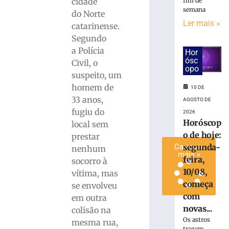
cidade
fim de
carro
semana
do Norte
contra
Ler mais »
catarinense.
poste
Segundo
em
a Polícia
Itapema
Hor
ósc
Civil, o
10
opo
de
suspeito, um
agosto
homem de
de
10 DE
2026
33 anos,
AGOSTO DE
Ler
fugiu do
2026
mais
Horóscop
local sem
»
o de hoje:
prestar
Carregar
segunda-
nenhum
mais »
feira,
socorro à
10/08,
vítima, mas
começa
se envolveu
com
em outra
novas...
colisão na
Os astros
mesma rua,
trazem