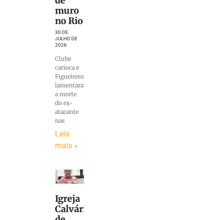
de
muro
no Rio
30 DE
JULHO DE
2026
Clube
carioca e
Figueirense
lamentaram
a morte
do ex-
atacante
nas
Leia
mais »
Igreja
Calvário
de