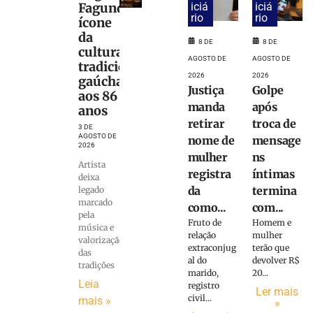
Fagundes,
iciá
iciá
rio
rio
ícone
da
8 DE
8 DE
cultura
AGOSTO DE
AGOSTO DE
tradicionalista
2026
2026
gaúcha,
Justiça
Golpe
aos 86
manda
após
anos
retirar
troca de
3 DE
AGOSTO DE
nome de
mensage
2026
mulher
ns
Artista
registra
íntimas
deixa
da
termina
legado
marcado
como...
com...
pela
Fruto de
Homem e
música e
relação
mulher
valorização
extraconjug
terão que
das
al do
devolver R$
tradições
marido,
20...
Leia
registro
Ler mais
civil...
mais »
»