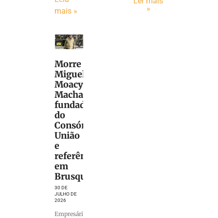
Ler mais
»
mais »
Morre
Miguel
Moacyr
Machado,
fundador
do
Consórcio
União
e
referência
em
Brusque
30 DE
JULHO DE
2026
Empresário