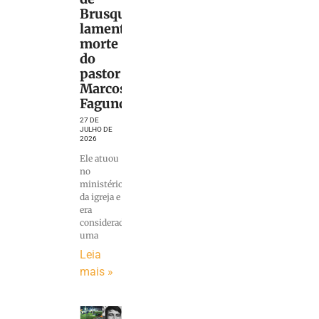
Brusque
lamenta
morte
do
pastor
Marcos
Fagundes
27 DE
JULHO DE
2026
Ele atuou
no
ministério
da igreja e
era
considerado
uma
Leia
mais »