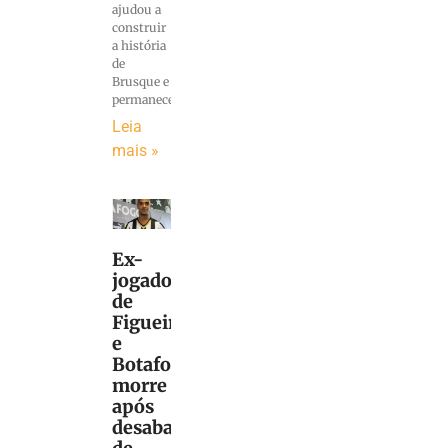
ajudou a
construir
a história
de
Brusque e
permaneceu
Leia
mais »
Ex-
jogador
de
Figueirense
e
Botafogo
morre
após
desabamento