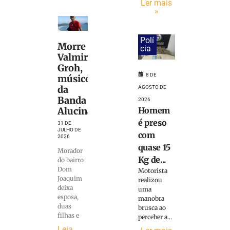
Ler mais
»
Polí
Morre
cia
Valmir
Groh,
8 DE
músico
da
AGOSTO DE
Banda
2026
Homem
Alucinantes
é preso
31 DE
JULHO DE
com
2026
quase 15
Morador
Kg de...
do bairro
Dom
Motorista
Joaquim
realizou
deixa
uma
esposa,
manobra
duas
brusca ao
filhas e
perceber a...
Leia