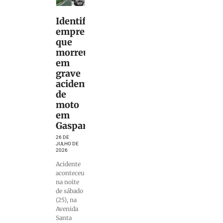
Identificado
empresário
que
morreu
em
grave
acidente
de
moto
em
Gaspar
26 DE
JULHO DE
2026
Acidente
aconteceu
na noite
de sábado
(25), na
Avenida
Santa