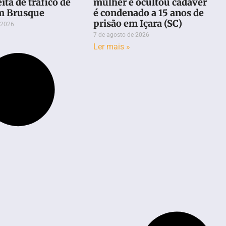
ita de tráfico de
mulher e ocultou cadáver
m Brusque
é condenado a 15 anos de
prisão em Içara (SC)
 2026
7 de agosto de 2026
Ler mais »