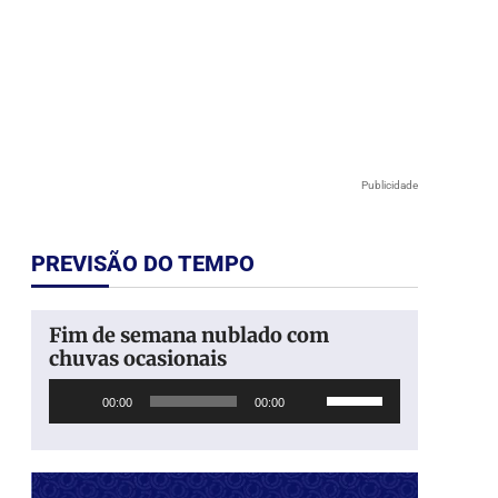
Publicidade
PREVISÃO DO TEMPO
Fim de semana nublado com
chuvas ocasionais
Tocador
Use
00:00
00:00
de
as
áudio
setas
para
cima