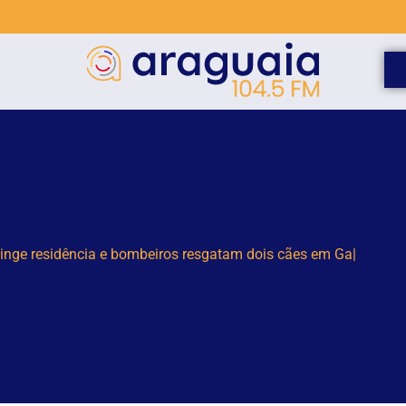
as são detidas por suspeita de tráfico de drogas em Brusque