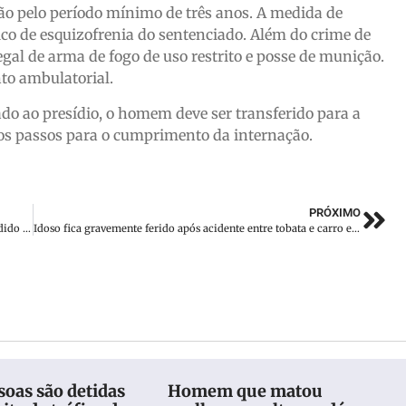
ção pelo período mínimo de três anos. A medida de
co de esquizofrenia do sentenciado. Além do crime de
legal de arma de fogo de uso restrito e posse de munição.
to ambulatorial.
ado ao presídio, o homem deve ser transferido para a
imos passos para o cumprimento da internação.
PRÓXIMO
Suspeito de estuprar irmã adolescente é preso após ser agredido por moradores em SC
Idoso fica gravemente ferido após acidente entre tobata e carro em SC
oas são detidas
Homem que matou