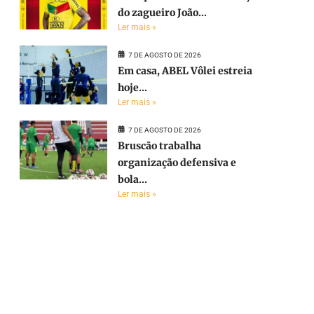
do zagueiro João...
Ler mais »
7 DE AGOSTO DE 2026
Em casa, ABEL Vôlei estreia
hoje...
Ler mais »
7 DE AGOSTO DE 2026
Bruscão trabalha
organização defensiva e
bola...
e
Ler mais »