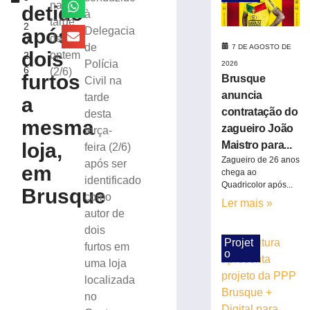
suspeita
na
detido
,
à
de
tarde
2
tráfico
após
Delegacia
de
0
de
de
7 DE AGOSTO DE
dois
ontem
2
drogas
Polícia
2026
6
(2/6)
em
furtos
Brusque
Civil na
Brusque
anuncia
tarde
a
7
contratação do
desta
de
mesma
agosto
zagueiro João
terça-
de
loja,
Maistro para...
2026
feira (2/6)
Zagueiro de 26 anos
Ler
após ser
em
chega ao
mais
identificado
Quadricolor após...
Brusque
»
como
Ler mais »
autor de
dois
Homem
Projet
furtos em
que
o
matou
uma loja
mulher
localizada
e
no
ocultou