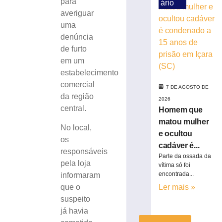
para
ário
capota
averiguar
e
uma
fica
parcialmente
denúncia
submerso
de furto
em
em um
área
estabelecimento
de
comercial
mangue
7 DE AGOSTO DE
da região
na
2026
central.
SC-
Homem que
401
matou mulher
No local,
7
e ocultou
os
de
cadáver é...
agosto
responsáveis
de
Parte da ossada da
2026
pela loja
vítima só foi
Ler
encontrada...
informaram
mais
que o
Ler mais »
»
suspeito
já havia