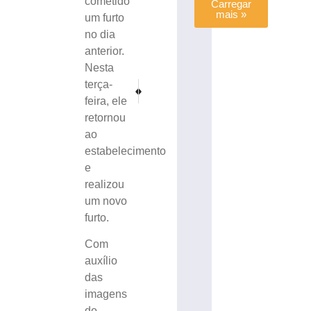
cometido
Carregar
mais »
um furto
no dia
anterior.
Nesta
terça-
PRÓXIMO
ANTERIOR
PM encontra droga com menor durante abordagem em
Homem é detido após ameaçar atear fogo em 
feira, ele
retornou
ao
estabelecimento
e
realizou
um novo
furto.
Com
auxílio
das
imagens
do