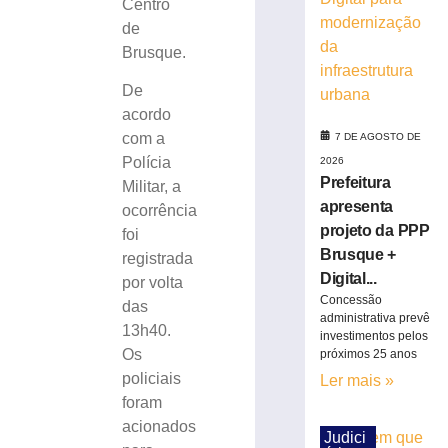
Centro
cadáver
de
é
Brusque.
condenado
a
De
15
acordo
anos
com a
7 DE AGOSTO DE
de
prisão
Polícia
2026
Prefeitura
em
Militar, a
Içara
apresenta
ocorrência
(SC)
projeto da PPP
foi
7
Brusque +
registrada
de
Digital...
agosto
por volta
de
Concessão
das
2026
administrativa prevê
13h40.
Ler
investimentos pelos
Os
próximos 25 anos
mais
policiais
Ler mais »
»
foram
acionados
Carro
Judici