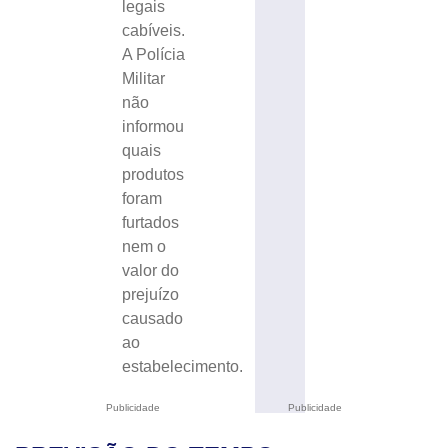
legais
cabíveis.
A Polícia
Militar
não
informou
quais
produtos
foram
furtados
nem o
valor do
prejuízo
causado
ao
estabelecimento.
Publicidade
Publicidade