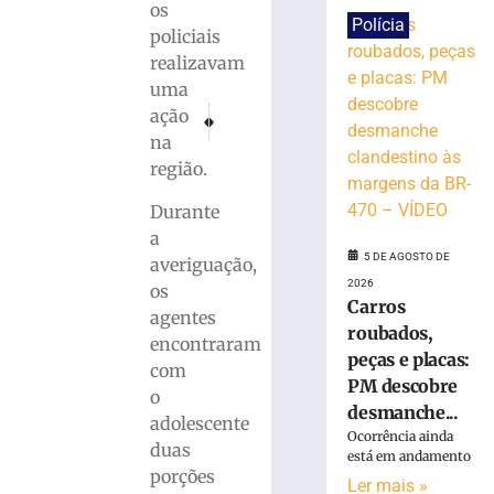
os
Carros
Polícia
policiais
roubados,
realizavam
peças
uma
e
PRÓXIMO
ANTERIOR
ação
placas:
Polícia Militar apreende cerca de 50 quilos de ma
Homem retorna e acaba detido após dois fu
PM
na
descobre
região.
desmanche
clandestino
Durante
às
a
margens
5 DE AGOSTO DE
averiguação,
da
2026
os
BR-
Carros
agentes
470
roubados,
encontraram
–
peças e placas:
com
VÍDEO
PM descobre
o
5
desmanche...
de
adolescente
agosto
Ocorrência ainda
duas
de
está em andamento
2026
porções
Ler mais »
Ler