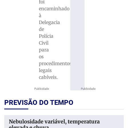
foi
encaminhado
à
Delegacia
de
Polícia
Civil
para
os
procedimentos
legais
cabíveis.
Publicidade
Publicidade
PREVISÃO DO TEMPO
Nebulosidade variável, temperatura
elevada e chuva