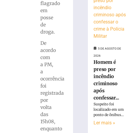
ferido
flagrado
após
em
desviar
posse
de
de
cachorro
droga.
e
colidir
De
contra
5 DE AGOSTO DE
acordo
poste
2026
com
no
Homem é
Bairro
a PM,
preso por
Águas
a
incêndio
Claras
ocorrência
criminoso
5
foi
de
após
registrada
agosto
confessar...
de
por
2026
Suspeito foi
volta
Ler
localizado em um
das
ponto de ônibus...
mais
15h08,
Ler mais »
»
enquanto