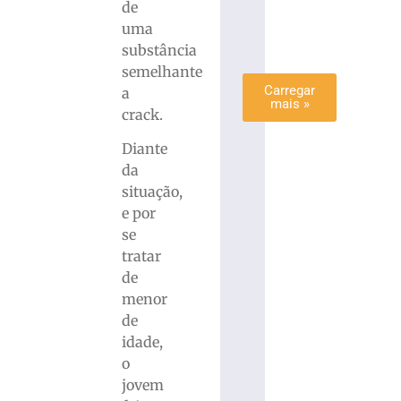
de
mais
uma
»
substância
semelhante
Carregar
a
mais »
crack.
Diante
da
situação,
e por
se
tratar
de
menor
de
idade,
o
jovem