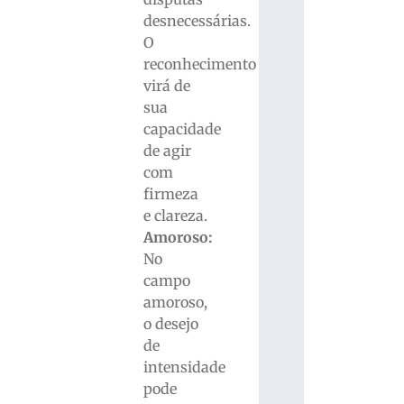
desnecessárias.
O
reconhecimento
virá de
sua
capacidade
de agir
com
firmeza
e clareza.
Amoroso:
No
campo
amoroso,
o desejo
de
intensidade
pode