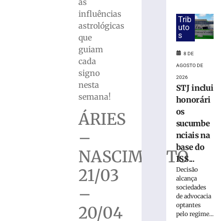
de
as
Moraes
influências
Trib
e
astrológicas
uto
reduz
s
que
pena
guiam
de
8 DE
cada
condenada
AGOSTO DE
por
signo
2026
8
nesta
STJ inclui
de
semana!
honorári
janeiro
os
ÁRIES
8
sucumbe
de
agosto
–
nciais na
de
2026
base do
NASCIMENTO
Ler
ISS...
mais
21/03
Decisão
alcança
»
sociedades
–
de advocacia
optantes
20/04
Justiça
pelo regime...
manda