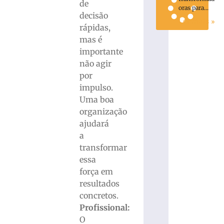
de
oras para...
decisão
Ler mais »
rápidas,
mas é
importante
não agir
por
impulso.
Uma boa
organização
ajudará
a
transformar
essa
força em
resultados
concretos.
Profissional:
O