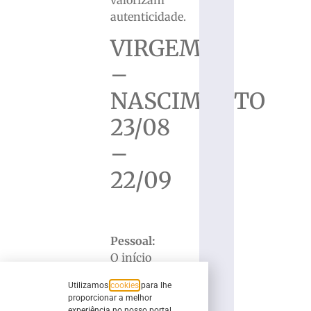
valorizam
autenticidade.
VIRGEM
–
NASCIMENTO
23/08
–
22/09
Pessoal:
O início
da
Utilizamos
cookies
para lhe
semana
proporcionar a melhor
trará
experiência no nosso portal.