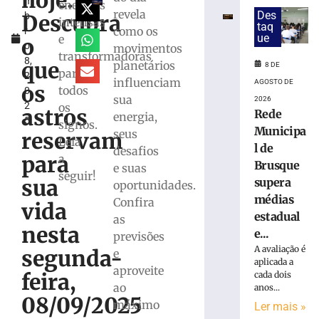
hoje:
m
e
energias
revela
Des
Descubra
b
“engole”
intensas
taq
como os
r
roda
ue
e
o
o
movimentos
de
transformadoras
8,
caminhão
que
planetários
8 DE
para
2
de
influenciam
AGOSTO DE
os
todos
0
lixo
sua
2026
2
os
em
astros
Rede
energia,
5
Brusque
signos.
Municipa
seus
reservam
Leia
8
l de
desafios
de
para
a
agosto
Brusque
e suas
de
seguir!
sua
supera
oportunidades.
2026
médias
Ler
Confira
vida
estadual
mais
as
nesta
e...
»
previsões
A avaliação é
segunda-
e
aplicada a
aproveite
STF
feira,
cada dois
ao
anos...
muda
08/09/2025
decisão
máximo
Ler mais »