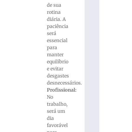
de sua
rotina
diária. A
paciência
será
essencial
para
manter
equilíbrio
e evitar
desgastes
desnecessários.
Profissional:
No
trabalho,
será um
dia
favorável