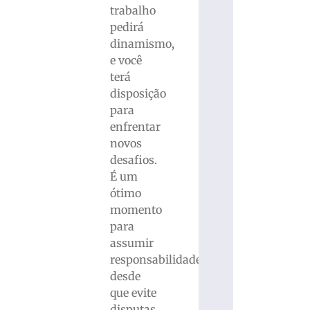
trabalho
pedirá
dinamismo,
e você
terá
disposição
para
enfrentar
novos
desafios.
É um
ótimo
momento
para
assumir
responsabilidades,
desde
que evite
disputas