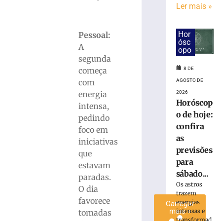
Ler mais »
retirar
nome
de
Hor
Pessoal:
mulher
ósc
A
registrada
opo
segunda
como
mãe
começa
8 DE
sem
com
AGOSTO DE
saber
energia
2026
em
Horóscop
intensa,
SC
o de hoje:
pedindo
8
confira
foco em
de
as
agosto
iniciativas
de
previsões
que
2026
para
Ler
estavam
sábado...
mais
paradas.
Os astros
»
O dia
trazem
favorece
energias
Carregar
mais »
intensas e
tomadas
transformad