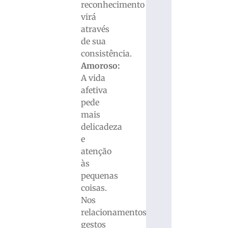
reconhecimento
virá
através
de sua
consistência.
Amoroso:
A vida
afetiva
pede
mais
delicadeza
e
atenção
às
pequenas
coisas.
Nos
relacionamentos,
gestos