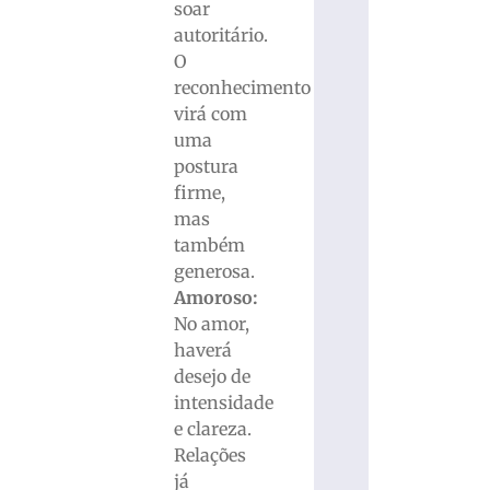
soar
autoritário.
O
reconhecimento
virá com
uma
postura
firme,
mas
também
generosa.
Amoroso:
No amor,
haverá
desejo de
intensidade
e clareza.
Relações
já