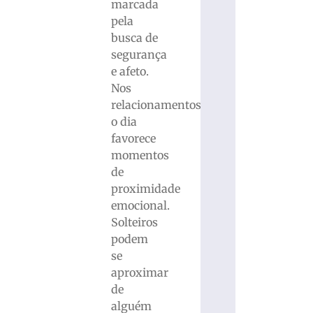
marcada
pela
busca de
segurança
e afeto.
Nos
relacionamentos,
o dia
favorece
momentos
de
proximidade
emocional.
Solteiros
podem
se
aproximar
de
alguém