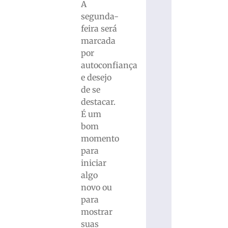
A
segunda-
feira será
marcada
por
autoconfiança
e desejo
de se
destacar.
É um
bom
momento
para
iniciar
algo
novo ou
para
mostrar
suas