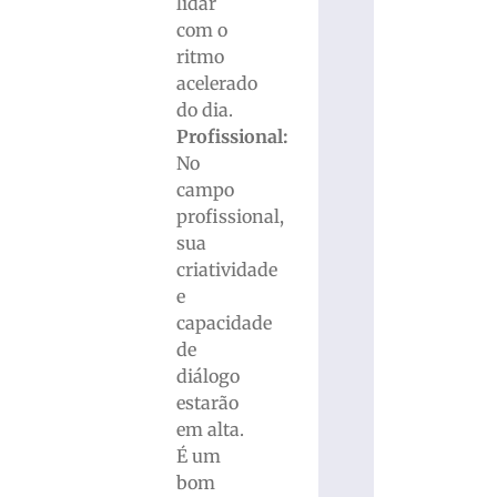
lidar
com o
ritmo
acelerado
do dia.
Profissional:
No
campo
profissional,
sua
criatividade
e
capacidade
de
diálogo
estarão
em alta.
É um
bom