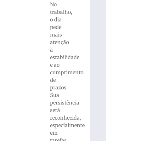
No
trabalho,
o dia
pede
mais
atenção
à
estabilidade
e ao
cumprimento
de
prazos.
Sua
persistência
será
reconhecida,
especialmente
em
tarefas