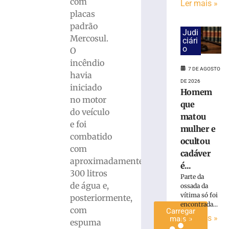
com
Ler mais »
cadáver
placas
é
padrão
condenado
Judi
Mercosul.
a
ciári
o
O
15
anos
incêndio
7 DE AGOSTO
de
havia
prisão
DE 2026
iniciado
Homem
em
no motor
que
Içara
do veículo
(SC)
matou
e foi
mulher e
7
combatido
de
ocultou
agosto
com
de
cadáver
2026
aproximadamente
é...
Ler
300 litros
Parte da
mais
de água e,
ossada da
»
vítima só foi
posteriormente,
encontrada...
com
Carregar
Ler mais »
mais »
espuma