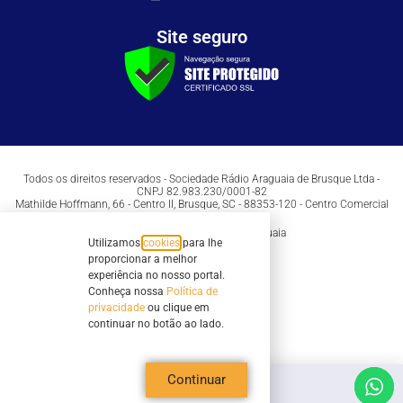
Site seguro
Todos os direitos reservados - Sociedade Rádio Araguaia de Brusque Ltda -
CNPJ 82.983.230/0001-82
Mathilde Hoffmann, 66 - Centro II, Brusque, SC - 88353-120 - Centro Comercial
Geschäftshaus - Sl 21/22
Copyright © 2026 | Rádio Araguaia
Utilizamos
cookies
para lhe
proporcionar a melhor
experiência no nosso portal.
Conheça nossa
Política de
privacidade
ou clique em
continuar no botão ao lado.
Continuar