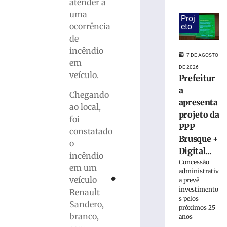
suspeita
atender a
de
uma
Proj
tráfico
ocorrência
eto
de
de
drogas
incêndio
em
7 DE AGOSTO
em
Brusque
DE 2026
veículo.
7
Prefeitur
de
a
agosto
Chegando
de
apresenta
ao local,
2026
projeto da
Ler
foi
PPP
mais
constatado
Brusque +
»
o
Digital...
incêndio
Concessão
em um
Homem
administrativ
PRÓXIMO
ANTERIOR
veículo
a prevê
que
Sem vencer há 10 jogos, Brusque enfrenta o Ce
Veículo atinge poste na rua Octaviano
investimento
Renault
matou
s pelos
mulher
Sandero,
próximos 25
e
branco,
anos
ocultou