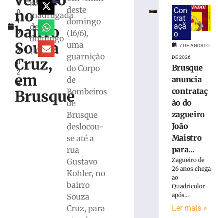
veículo
h
e
na
deste
Con
no
o
bombeiros
madrugada
trat
domingo
1
resgatam
açã
deste
bairro
6
(16/6),
dois
o
domingo
,
cães
Souza
uma
7 DE AGOSTO
(16/6)
2
em
guarnição
DE 2026
Cruz,
0
Gaspar
Brusque
do Corpo
2
em
7
anuncia
de
4
de
contrataç
Bombeiros
agosto
Brusque
de
ão do
de
2026
zagueiro
Brusque
Ler
João
deslocou-
mais
Maistro
se até a
»
para...
rua
Zagueiro de
Gustavo
Duas
26 anos chega
Kohler, no
pessoas
ao
bairro
Quadricolor
são
após...
Souza
detidas
por
Ler mais »
Cruz, para