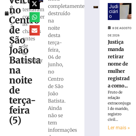
veículo
h
e
e
completamente
Judi
no
o
exige
tentaram
ciári
destruído
5
transferências
o
combater
Centro
,
na
bancárias
as
2
após
de
noite
8 DE AGOSTO
chamas
0
carro
desta
DE 2026
São
antes
2
apresentar
Justiça
terça-
4
de
problemas
João
manda
feira,
se
8
retirar
04 de
Batista
de
espalhar
agosto
nome de
junho,
na
de
mulher
no
2026
noite
registrad
Centro
Ler
a como...
de São
mais
de
Fruto de
João
»
terça-
relação
Batista.
extraconjuga
feira
Ainda
l do marido,
Homem
registro
não se
tropeça
(5)
civil...
tem
na
Ler mais »
calçada,
informações