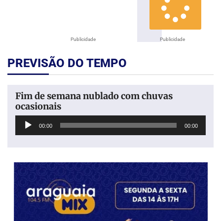
Publicidade
Publicidade
PREVISÃO DO TEMPO
Fim de semana nublado com chuvas
ocasionais
Tocador
00:00
00:00
de
áudio