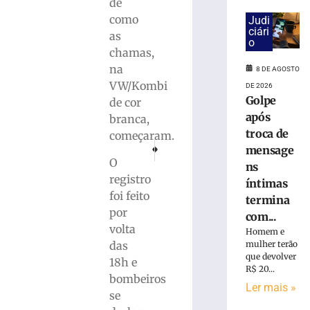
cai
de
na
como
Judi
pista
ciári
as
o
e
chamas,
é
na
8 DE AGOSTO
atropelado
VW/Kombi
em
DE 2026
Golpe
São
de cor
Bento
após
branca,
do
troca de
começaram.
PRÓXIMO
ANTERIOR
Sul
mensage
Mulher é atropelada no bairro Bateas, em Bru
Falta de árbitros no Parajasc motiva 
(SC)
O
ns
8
registro
íntimas
de
foi feito
agosto
termina
de
por
com...
2026
volta
Homem e
Ler
das
mulher terão
mais
que devolver
18h e
»
R$ 20...
bombeiros
Ler mais »
se
Homem