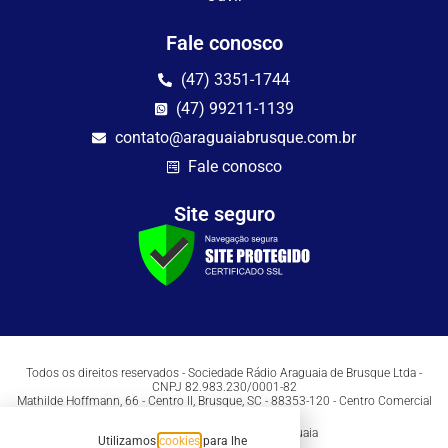
Fale conosco
(47) 3351-1744
(47) 99211-1139
contato@araguaiabrusque.com.br
Fale conosco
Site seguro
Todos os direitos reservados - Sociedade Rádio Araguaia de Brusque Ltda -
CNPJ 82.983.230/0001-82
Mathilde Hoffmann, 66 - Centro II, Brusque, SC - 88353-120 - Centro Comercial
Geschäftshaus - Sl 21/22
Copyright © 2026 | Rádio Araguaia
Utilizamos
cookies
para lhe