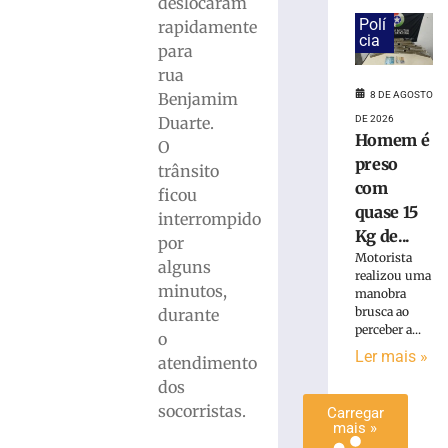
deslocaram
é
Polí
rapidamente
preso
cia
para
com
rua
quase
Benjamim
8 DE AGOSTO
15
Kg
Duarte.
DE 2026
Homem é
de
O
maconha
preso
trânsito
em
com
ficou
Blumenau
quase 15
interrompido
(SC)
Kg de...
por
8
Motorista
alguns
de
realizou uma
agosto
minutos,
manobra
de
2026
brusca ao
durante
perceber a...
Ler
o
Ler mais »
mais
atendimento
»
dos
socorristas.
Carregar
mais »