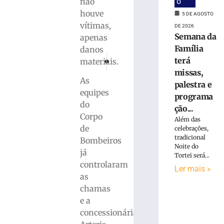
não
o
Carros
houve
5 DE AGOSTO
roubados,
vítimas,
DE 2026
peças
Semana da
apenas
e
Família
danos
placas:
PRÓXIMO
ANTERIOR
terá
PM
materiais.
Corpo de Bombeiros atualiza informações sobre
Sindicalista de Brusque é reconduzido 
descobre
missas,
As
desmanche
palestra e
clandestino
equipes
programa
às
do
ção...
margens
Corpo
Além das
da
de
celebrações,
BR-
tradicional
Bombeiros
470
Noite do
já
–
Tortei será...
controlaram
VÍDEO
Ler mais »
as
5
de
chamas
agosto
e a
de
2026
concessionária
Ler