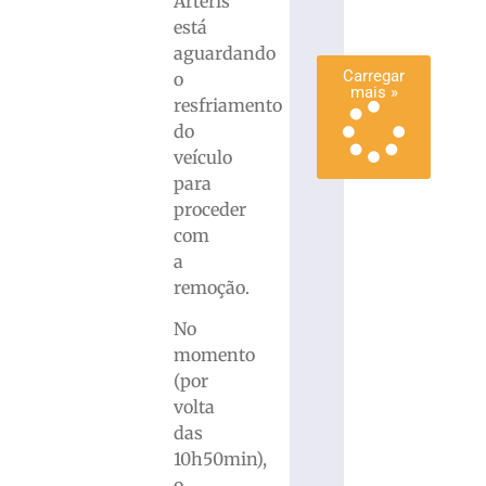
Arteris
mais
está
»
aguardando
Carregar
o
mais »
resfriamento
do
veículo
para
proceder
com
a
remoção.
No
momento
(por
volta
das
10h50min),
o