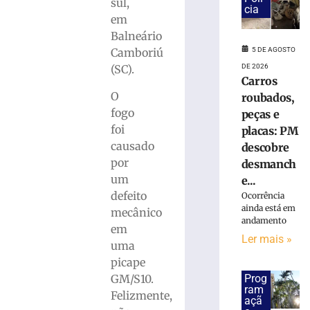
ferido
sul,
cia
após
em
desviar
Balneário
de
5 DE AGOSTO
Camboriú
cachorro
DE 2026
(SC).
e
Carros
colidir
O
roubados,
contra
fogo
peças e
poste
foi
placas: PM
no
Bairro
causado
descobre
Águas
por
desmanch
Claras
um
e...
5
defeito
Ocorrência
de
ainda está em
mecânico
agosto
andamento
de
em
2026
Ler mais »
uma
Ler
picape
mais
GM/S10.
Prog
»
ram
Felizmente,
açã