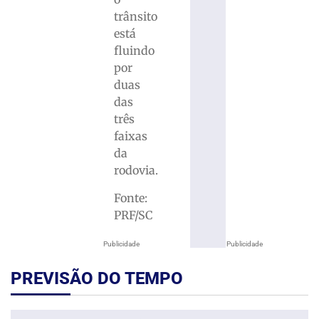
trânsito
está
fluindo
por
duas
das
três
faixas
da
rodovia.
Fonte:
PRF/SC
Publicidade
Publicidade
PREVISÃO DO TEMPO