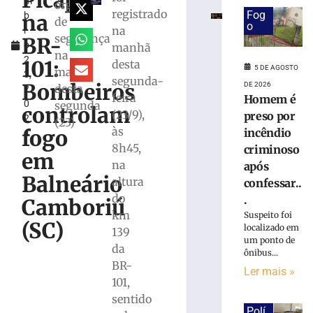
Picape
m
por
órgãos
registrado
Fog
na
b
incêndio
de
o
na
r
criminoso
segurança
BR-
o
manhã
após
na
2
confessar
101:
desta
5 DE AGOSTO
manhã
3,
o
segunda-
Bombeiros
DE 2026
desta
2
crime
feira
Homem é
0
segunda
à
controlam
(23/9),
preso por
2
Polícia
(23)
às
fogo
incêndio
4
Militar
8h45,
criminoso
5
em
na
de
após
agosto
Balneário
altura
confessar..
de
2026
do
.
Camboriú
Ler
km
Suspeito foi
(SC)
mais
localizado em
139
um ponto de
»
da
ônibus...
BR-
Ler mais »
101,
Motorista
fica
sentido
Polí