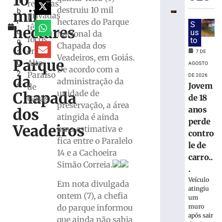
10
m
fica
reservas
destruiu 10 mil
mil
b
parcialmen
privadas
hectares do Parque
r
submerso
S
têm
hectares
o
us
Nacional da
em
focos
to
9,
área
do
Chapada dos
em
7 DE
2
de
Veadeiros, em Goiás.
Parque
Alto
0
mangue
AGOSTO
De acordo com a
2
Paraíso
na
DE 2026
da
administração da
4
Jovem
SC-
de
unidade de
Chapada
401
de 18
Goiás
preservação, a área
anos
7
dos
atingida é ainda
de
perde
agosto
Veadeiros
uma estimativa e
de
contro
2026
fica entre o Paralelo
le de
Ler
14 e a Cachoeira
carro..
mais
Simão Correia.
.
»
Veículo
Em nota divulgada
atingiu
ontem (7), a chefia
um
PF
do parque informou
muro
prende
após sair
que ainda não sabia