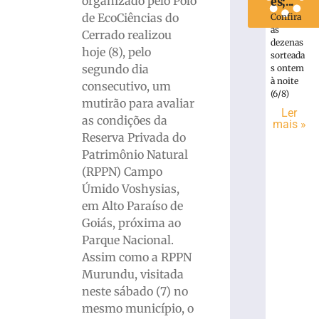
organizado pelo Polo
es;...
de EcoCiências do
Confira
as
Cerrado realizou
dezenas
hoje (8), pelo
sorteada
segundo dia
s ontem
à noite
consecutivo, um
(6/8)
mutirão para avaliar
Ler
as condições da
mais »
Reserva Privada do
Patrimônio Natural
(RPPN) Campo
Úmido Voshysias,
em Alto Paraíso de
Goiás, próxima ao
Parque Nacional.
Assim como a RPPN
Murundu, visitada
neste sábado (7) no
mesmo município, o