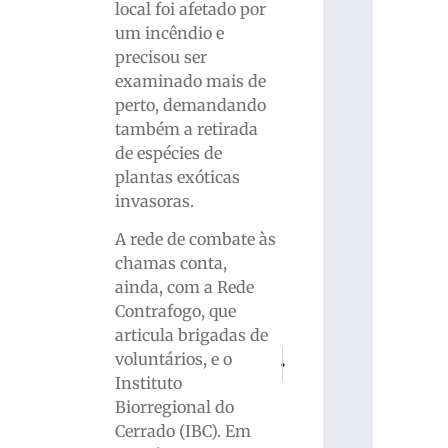
local foi afetado por
um incêndio e
precisou ser
examinado mais de
perto, demandando
também a retirada
de espécies de
plantas exóticas
invasoras.
A rede de combate às
chamas conta,
ainda, com a Rede
Contrafogo, que
articula brigadas de
PRÓXIMO
ANTERIOR
voluntários, e o
STJ sofre ataque hacker, mas nega 
Lotofácil da Independênc
Instituto
Biorregional do
Cerrado (IBC). Em