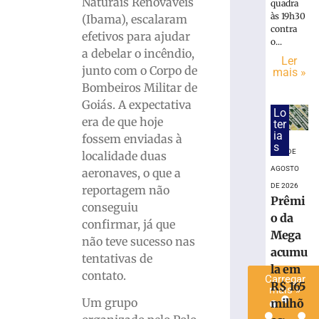
Naturais Renováveis
quadra
após
às 19h30
(Ibama), escalaram
bater
contra
efetivos para ajudar
na
o...
a debelar o incêndio,
traseira
Ler
junto com o Corpo de
de
mais »
ônibus
Bombeiros Militar de
durante
Goiás. A expectativa
Lo
desembarq
era de que hoje
ter
de
ia
fossem enviadas à
passageira
s
7 DE
localidade duas
7
AGOSTO
aeronaves, o que a
de
agosto
DE 2026
reportagem não
de
Prêmi
conseguiu
2026
o da
Ler
confirmar, já que
Mega
mais
não teve sucesso nas
acumu
»
tentativas de
la em
contato.
Carregar
R$ 165
mais »
Um grupo
milhõ