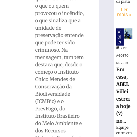
mulher
da pista
o que ou quem
suspeita
Ler
de
provocou o incêndio,
mais »
tráfico
o que sinaliza que a
de
unidade de
V
pessoas
preservação entende
ôl
para
ei
que pode ter sido
exploração
7 DE
criminoso. Na
sexual
AGOSTO
mensagem, também
em
DE 2026
SC
destaca que, desde o
Em
começo o Instituto
7
casa,
de
Chico Mendes de
agosto
ABEL
de
Conservação da
2026
Vôlei
Biodiversidade
Ler
estrei
(ICMBio) e o
mais
a hoje
PrevFogo, do
»
(7)
Instituto Brasileiro
no...
do Meio Ambiente e
Equipe
Motociclist
dos Recursos
entra em
morre