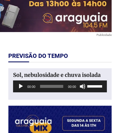
Publicidade
PREVISÃO DO TEMPO
Sol, nebulosidade e chuva isolada
Tocador
Use
00:00
00:00
de
as
áudio
setas
para
cima
ou
para
baixo