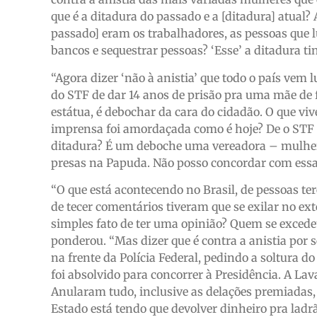
que é a ditadura do passado e a [ditadura] atual
passado] eram os trabalhadores, as pessoas que l
bancos e sequestrar pessoas? ‘Esse’ a ditadura ti
“Agora dizer ‘não à anistia’ que todo o país vem 
do STF de dar 14 anos de prisão pra uma mãe de
estátua, é debochar da cara do cidadão. O que v
imprensa foi amordaçada como é hoje? De o STF 
ditadura? É um deboche uma vereadora – mulher –
presas na Papuda. Não posso concordar com essa f
“O que está acontecendo no Brasil, de pessoas ter
de tecer comentários tiveram que se exilar no ex
simples fato de ter uma opinião? Quem se exced
ponderou. “Mas dizer que é contra a anistia por 
na frente da Polícia Federal, pedindo a soltura d
foi absolvido para concorrer à Presidência. A Lava
Anularam tudo, inclusive as delações premiadas, 
Estado está tendo que devolver dinheiro pra ladr