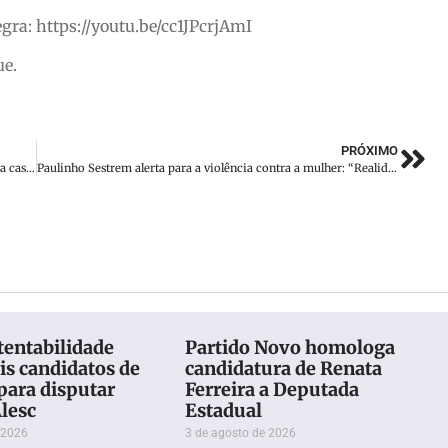
gra: https://youtu.be/cc1JPcrjAmI
ue.
PRÓXIMO
Bete reflete sobre os 61 anos do golpe militar e os dez anos da cassação do mandato de Paulo Eccel
Paulinho Sestrem alerta para a violência contra a mulher: “Realidade urgente de Brusque”
tentabilidade
Partido Novo homologa
is candidatos de
candidatura de Renata
para disputar
Ferreira a Deputada
lesc
Estadual
 2026
3 de agosto de 2026