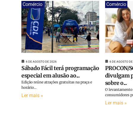
Comércio
Comércio
6 DE AGOSTO DE
6 DE AGOSTO DE 2026
PROCON/SC
Sábado Fácil terá programação
divulgam p
especial em alusão ao...
sobre o...
Edição reúne atrações gratuitas na praça e
horário...
O levantamento 
consumidores pr
Ler mais »
Ler mais »