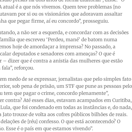
? A atual é a que nós vivemos. Quem teve problemas [no
utavam por si ou os visionários que adoravam assaltar
nha que pegar firme, aí eu concordo”, prosseguiu.
lutando, a não ser a esquerda, e concordar com as decisões
 família que escreveu ‘Perdeu, mané’ de batom numa
ivemos hoje de amordaçar a imprensa? No passado, a
calar deputados e senadores com ameaças? O que é
 dizer que é contra a anistia das mulheres que estão
ala”, reforçou.
em medo de se expressar, jornalistas que pelo simples fato
terior, sob pena de prisão, um STF que pune as pessoas pelo
eu tem que pagar o crime, concordo plenamente”,
ser contra? Até esses dias, estavam acampados em Curitiba,
o Lula, que foi condenado em todas as instâncias e, do nada,
 Jato trouxe de volta aos cofres públicos bilhões de reais.
delações de [réu] confesso. O que está acontecendo? O
ão. Esse é o país em que estamos vivendo”.