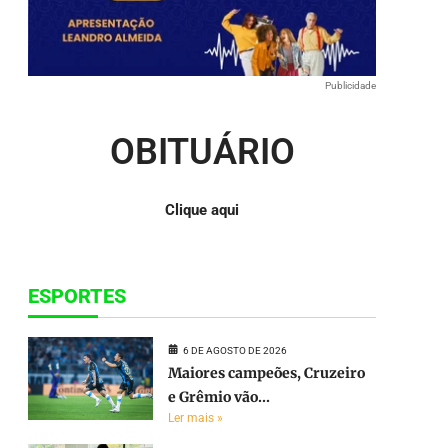
para
aumentar
ou
diminuir
o
Publicidade
volume.
OBITUÁRIO
Clique aqui
ESPORTES
6 DE AGOSTO DE 2026
Maiores campeões, Cruzeiro
e Grêmio vão...
Ler mais »