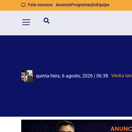
Fale conosco
Anuncie
Programação
Equipe
Homem é 
Motorista 
quinta-feira, 6 agosto, 2026 | 05:27