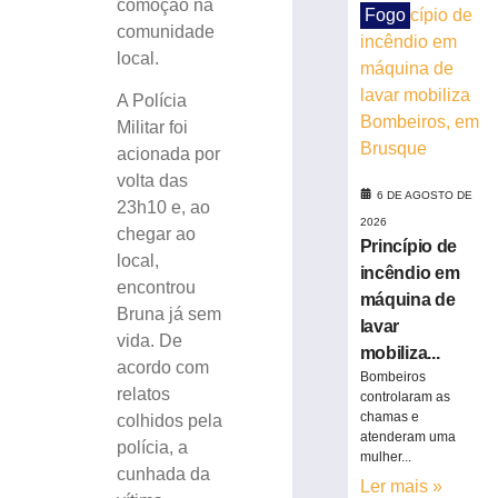
comoção na
Fogo
Centro
comunidade
Administrativo
local.
da
Havan
A Polícia
em
Militar foi
Brusque
acionada por
6
de
volta das
agosto
6 DE AGOSTO DE
23h10 e, ao
de
2026
2026
chegar ao
Princípio de
Ler
local,
incêndio em
mais
encontrou
máquina de
»
Bruna já sem
lavar
vida. De
mobiliza...
acordo com
Funcionária
Bombeiros
morre
relatos
controlaram as
após
chamas e
colhidos pela
atenderam uma
ônibus
polícia, a
mulher...
invadir
cunhada da
restaurante
Ler mais »