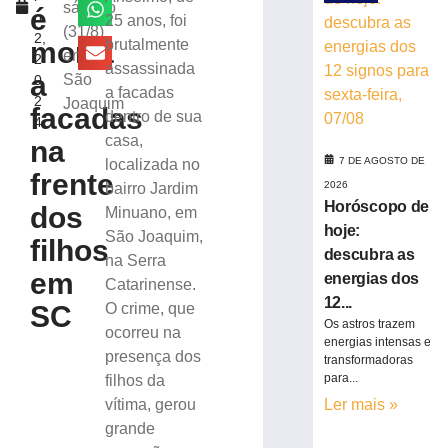
de
sábado
é
o
25 anos, foi
lavar
(31/8)
2,
mobiliza
morta
brutalmente
em
2
Bombeiros,
assassinada
a
São
0
em
a facadas
2
Joaquim
Brusque
facadas
dentro de sua
4
6
casa,
na
de
agosto
7 DE AGOSTO DE
localizada no
de
frente
2026
bairro Jardim
2026
Horóscopo de
dos
Minuano, em
Ler
hoje:
São Joaquim,
mais
filhos
descubra as
na Serra
»
em
energias dos
Catarinense.
12...
SC
O crime, que
Trabalhador
Os astros trazem
ocorreu na
terceirizado
energias intensas e
presença dos
sofre
transformadoras
queda
para...
filhos da
em
vítima, gerou
Ler mais »
obra
grande
no