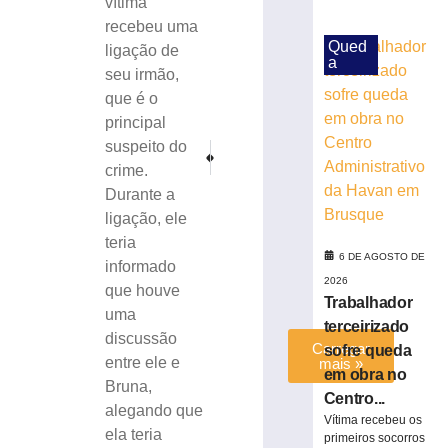
vítima
às
recebeu uma
margens
Qued
ligação de
da
a
BR-
seu irmão,
116
que é o
em
principal
Papanduva
suspeito do
PRÓXIMO
ANTERIOR
6
Mulher morre após colisão entre carro e carreta bit
Menina de 13 anos morre após grave aciden
crime.
de
agosto
Durante a
de
ligação, ele
2026
teria
Ler
6 DE AGOSTO DE
informado
mais
2026
que houve
»
Trabalhador
uma
terceirizado
discussão
Carregar
sofre queda
entre ele e
mais »
em obra no
Bruna,
Centro...
alegando que
Vítima recebeu os
ela teria
primeiros socorros