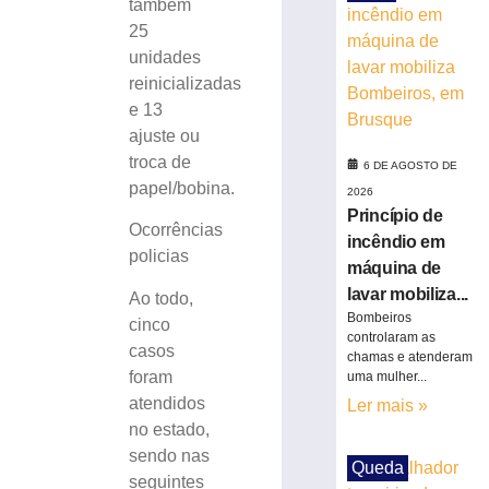
também
e
25
pede
unidades
perda
reinicializadas
do
cargo
e 13
por
ajuste ou
infrações
troca de
6 DE AGOSTO DE
disciplinares
papel/bobina.
2026
6
Princípio de
de
Ocorrências
agosto
incêndio em
de
policias
máquina de
2026
lavar mobiliza...
Ler
Ao todo,
Bombeiros
mais
cinco
controlaram as
»
casos
chamas e atenderam
foram
uma mulher...
atendidos
Ler mais »
Samae
no estado,
prepara
programação
sendo nas
Queda
especial
seguintes