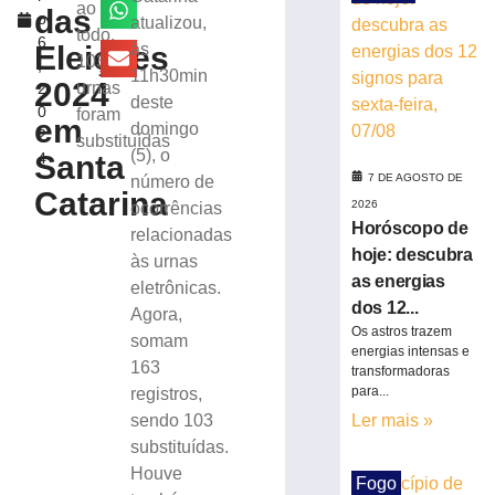
energias
ao
das
o
atualizou,
dos
todo,
6
12
Eleições
às
103
,
signos
11h30min
2024
urnas
2
para
deste
0
foram
sexta-
em
domingo
2
feira,
substituídas
(5), o
Santa
4
07/08
7 DE AGOSTO DE
número de
7
Catarina
de
2026
ocorrências
agosto
Horóscopo de
relacionadas
de
hoje: descubra
2026
às urnas
Ler
as energias
eletrônicas.
mais
dos 12...
Agora,
Os astros trazem
»
somam
energias intensas e
163
transformadoras
para...
registros,
STJ
decide
sendo 103
Ler mais »
afastar
substituídas.
Marco
Houve
Fogo
Buzzi