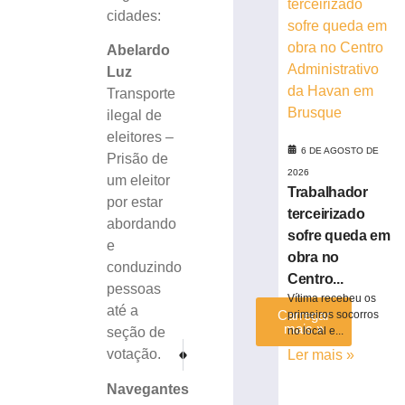
para
cidades:
celebrar
seus
Abelardo
61
Luz
anos
Transporte
de
ilegal de
história
eleitores –
6
6 DE AGOSTO DE
Prisão de
de
agosto
2026
um eleitor
de
Trabalhador
2026
por estar
terceirizado
Ler
abordando
sofre queda em
mais
e
obra no
»
conduzindo
Centro...
pessoas
Vítima recebeu os
até a
Carregar
primeiros socorros
mais »
no local e...
seção de
PRÓXIMO
ANTERIOR
votação.
Ler mais »
Polícia Civil apura transporte irregular de eleitores em
Grave acidente na BR-282 em Campos Novos r
Navegantes