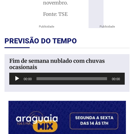
novembro.
Fonte: TSE
Publicidade
Publicidade
PREVISÃO DO TEMPO
Fim de semana nublado com chuvas
ocasionais
Tocador
00:00
00:00
de
áudio