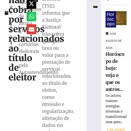
não
h
veja
são
(TSE)
cobra
o
o
oferecidos
informa que
2
que
Hor
de
por
,
ósc
a Justiça
os
forma
opo
2
astros
serviços
Eleitoral
gratuita,
0
reservam
não cobra
9 DE
relacionados
nos
2
para
qualquer
AGOSTO DE
4
cartórios
domingo,
ao
taxa ou
2026
09/08
eleitorais
Horósco
valor para a
título
ou
9
po de
prestação de
de
de
pelo
agosto
hoje:
serviços
de
Autoatendimento
eleitor
veja o
relacionados
2026
Ler
que os
ao título de
mais
astros...
eleitor,
»
Os astros
como
trazem
emissão e
energias
regularização,
intensas e
TSE
transformad
alteração de
cria
oras para...
conselho
dados no
Ler mais