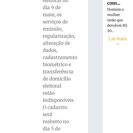
eleitoral no
com...
dia 9 de
Homem e
maio, os
mulher
terão que
serviços de
devolver R$
emissão,
20...
regularização,
Ler mais
alteração de
»
dados,
cadastramento
biométrico e
transferência
de domicílio
eleitoral
estão
indisponíveis.
O cadastro
será
reaberto no
dia 5 de