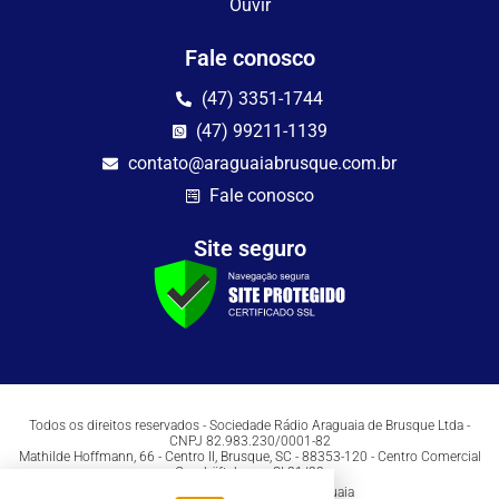
Ouvir
Fale conosco
(47) 3351-1744
(47) 99211-1139
contato@araguaiabrusque.com.br
Fale conosco
Site seguro
Todos os direitos reservados - Sociedade Rádio Araguaia de Brusque Ltda -
CNPJ 82.983.230/0001-82
Mathilde Hoffmann, 66 - Centro II, Brusque, SC - 88353-120 - Centro Comercial
Geschäftshaus - Sl 21/22
Copyright © 2026 | Rádio Araguaia