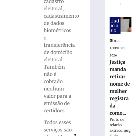
para
cadastro
»
monitorar
eleitoral,
desinformaçã
cadastramento
e
Jud
de dados
IA
iciá
biométricos
rio
nas
e
eleições
8 DE
transferência
8
AGOSTO DE
de
de domicílio
agosto
2026
eleitoral.
de
Justiça
2026
Também
manda
Ler
não é
retirar
mais
cobrado
nome de
»
nenhum
mulher
valor para a
registra
TRE-
emissão de
da
SC
certidões.
como...
realiza
Fruto de
distribuição
Todos esses
relação
de
serviços são
extraconjug
PRÓXIMO
ANTERIOR
18.860
al do