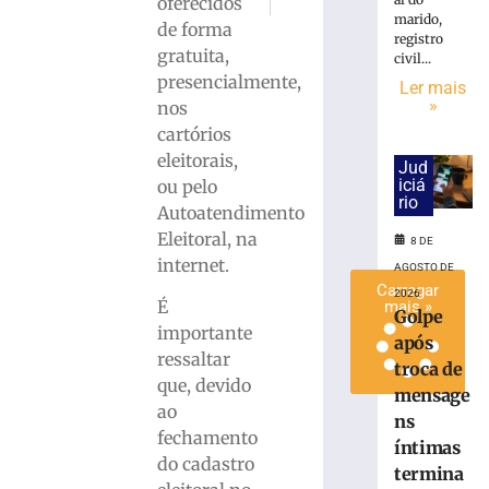
oferecidos
Adolescente é esfaqueado dentro de escol
Brusque lança programa pioneiro
urnas
marido,
de forma
eletrônicas
registro
gratuita,
civil...
em
presencialmente,
SC
Ler mais
»
nos
8
de
cartórios
agosto
eleitorais,
de
Jud
2026
iciá
ou pelo
rio
Ler
Autoatendimento
mais
Eleitoral, na
8 DE
»
internet.
AGOSTO DE
Carregar
2026
É
mais »
Golpe
importante
após
ressaltar
troca de
que, devido
mensage
ao
ns
fechamento
íntimas
do cadastro
termina