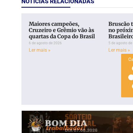
NOTÍCIAS RELACIONADAS
Maiores campeões,
Bruscão t
Cruzeiro e Grêmio vão às
no próxi
quartas da Copa do Brasil
Brasileir
6 de agosto de 2026
5 de agosto de
Ler mais »
Ler mais »
Ca