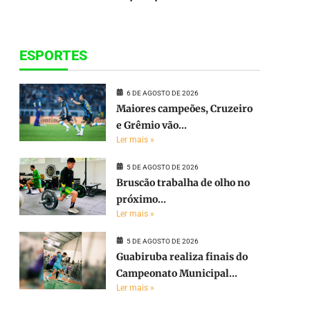
ESPORTES
6 DE AGOSTO DE 2026
Maiores campeões, Cruzeiro
e Grêmio vão...
Ler mais »
5 DE AGOSTO DE 2026
Bruscão trabalha de olho no
próximo...
Ler mais »
5 DE AGOSTO DE 2026
Guabiruba realiza finais do
Campeonato Municipal...
Ler mais »