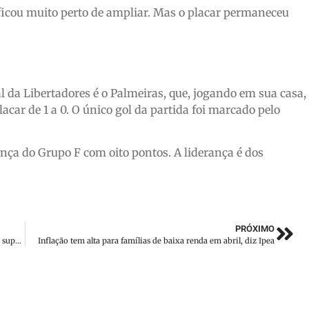
ficou muito perto de ampliar. Mas o placar permaneceu
 da Libertadores é o Palmeiras, que, jogando em sua casa,
acar de 1 a 0. O único gol da partida foi marcado pelo
nça do Grupo F com oito pontos. A liderança é dos
PRÓXIMO
Carnes estragadas e frangos impróprios são apreendidos em supermercados de SC
Inflação tem alta para famílias de baixa renda em abril, diz Ipea