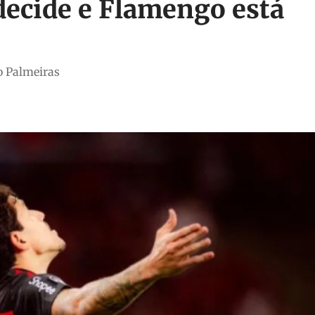
decide e Flamengo está
 o Palmeiras