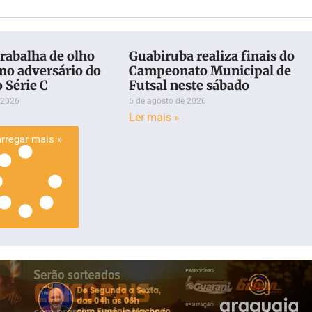
rabalha de olho
Guabiruba realiza finais do
mo adversário do
Campeonato Municipal de
o Série C
Futsal neste sábado
 2026
5 de agosto de 2026
Ler mais »
rregar mais »