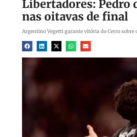
Libertadores: Pedro 
nas oitavas de final
Argentino Vegetti garante vitória do Cerro sobre