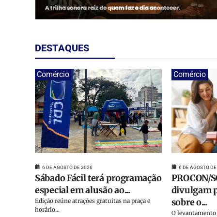
DESTAQUES
Comércio
Comércio
6 DE AGOSTO DE
6 DE AGOSTO DE 2026
PROCON/SC
Sábado Fácil terá programação
divulgam p
especial em alusão ao...
sobre o...
Edição reúne atrações gratuitas na praça e
horário...
O levantamento 