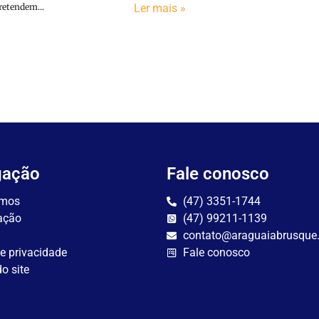
etendem...
Ler mais »
gação
Fale conosco
mos
(47) 3351-1744
ação
(47) 99211-1139
contato@araguaiabrusque
de privacidade
Fale conosco
o site