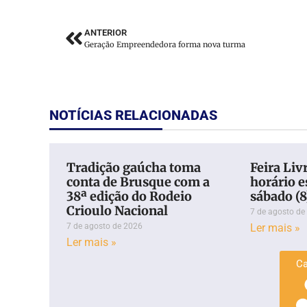
ANTERIOR
Geração Empreendedora forma nova turma
NOTÍCIAS RELACIONADAS
Tradição gaúcha toma
Feira Liv
conta de Brusque com a
horário e
38ª edição do Rodeio
sábado (
Crioulo Nacional
7 de agosto de
7 de agosto de 2026
Ler mais »
Ler mais »
Ca