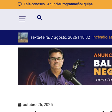
Fale conosco
Anuncie
Programação
Equipe
Brusque a
Duas pesso
sexta-feira, 7 agosto, 2026 | 18:19
outubro 26, 2025