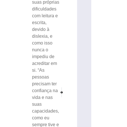
suas próprias
dificuldades
com leitura e
escrita,
devido à
dislexia, e
como isso
nunca o
impediu de
acreditar em
si. “As
pessoas
precisam ter
PRÓXIMO
ANTERIOR
confiança na
Feminicídio em Rio do Sul: mulher é morta e ex-co
Interdição total da BR-470/SC, em Indaial, 
vida e nas
suas
capacidades,
como eu
sempre tive e