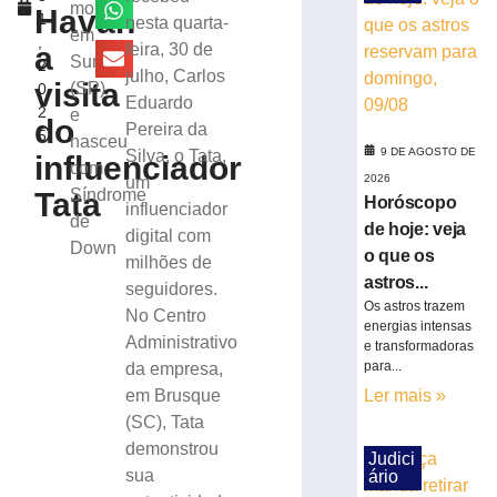
que
mora
Havan
1
nesta quarta-
os
em
,
astros
a
feira, 30 de
Sumaré
2
reservam
julho, Carlos
visita
(SP)
0
para
Eduardo
2
e
domingo,
do
Pereira da
5
09/08
nasceu
9 DE AGOSTO DE
Silva, o Tata,
influenciador
com
9
2026
um
de
Síndrome
Tata
agosto
Horóscopo
influenciador
de
de
de hoje: veja
2026
digital com
Down
o que os
Ler
milhões de
astros...
mais
seguidores.
Os astros trazem
»
No Centro
energias intensas
Administrativo
e transformadoras
para...
da empresa,
TSE
em Brusque
Ler mais »
cria
conselho
(SC), Tata
para
demonstrou
Judici
monitorar
sua
ário
desinformação