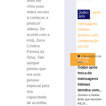
anos ele
em
criou suas
SC
redes sociais
Judici
8
ário
de
e começou a
agosto
produzir
de
2026
vídeos. De
Ler
acordo com a
mais
irmã, Joice
»
Cristina
Pereira da
8 DE AGOSTO DE
Silva, Tata
Carregar
mais »
2026
sempre
Golpe após
provou que
troca de
era uma
mensagens
pessoa
íntimas
especial pela
termina com...
sua
Homem e mulher
capacidade
terão que devolver
de acreditar
R$ 20...