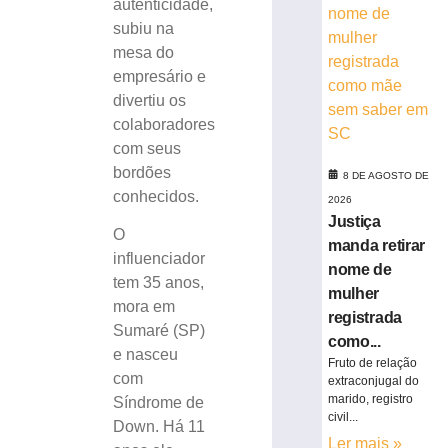
autenticidade,
e
subiu na
IA
mesa do
nas
empresário e
eleições
divertiu os
8
de
colaboradores
agosto
com seus
de
2026
bordões
8 DE AGOSTO DE
Ler
conhecidos.
2026
mais
Justiça
»
O
manda retirar
influenciador
nome de
tem 35 anos,
TRE-
mulher
mora em
SC
registrada
Sumaré (SP)
realiza
como...
distribuição
e nasceu
Fruto de relação
de
com
extraconjugal do
18.860
marido, registro
Síndrome de
urnas
civil...
Down. Há 11
eletrônicas
Ler mais »