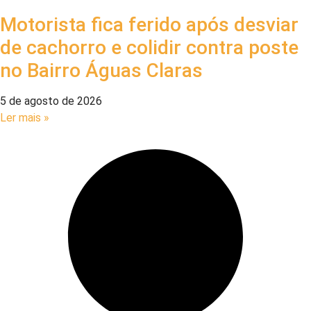
Motorista fica ferido após desviar
de cachorro e colidir contra poste
no Bairro Águas Claras
5 de agosto de 2026
Ler mais »