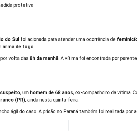
medida protetiva
io do Sul
foi acionada para atender uma ocorrência de
feminicí
or
arma de fogo
.
 por volta das
8h da manhã
. A vítima foi encontrada por parent
suspeito
, um
homem de 68 anos
, ex-companheiro da vítima. 
ranco (PR)
, ainda nesta quinta-feira.
cho ágil do caso. A prisão no Paraná também foi realizada por ag