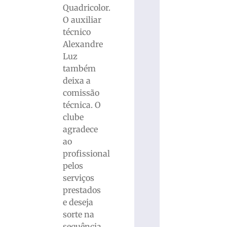
Quadricolor.
O auxiliar
técnico
Alexandre
Luz
também
deixa a
comissão
técnica. O
clube
agradece
ao
profissional
pelos
serviços
prestados
e deseja
sorte na
sequência