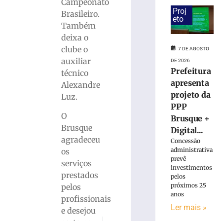
estreia
Campeonato
hoje
Proj
Brasileiro.
eto
(7)
Também
no
deixa o
Campeonato
clube o
7 DE AGOSTO
Estadual
auxiliar
DE 2026
7
Prefeitura
de
técnico
agosto
apresenta
Alexandre
de
projeto da
2026
Luz.
Ler
PPP
O
mais
Brusque +
Brusque
»
Digital...
agradeceu
Concessão
administrativa
os
Bruscão
prevê
serviços
trabalha
investimentos
prestados
organização
pelos
próximos 25
pelos
defensiva
anos
e
profissionais
Ler mais »
bola
e desejou
parada