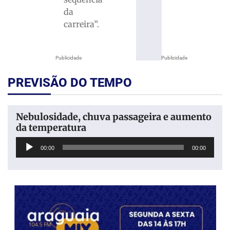
da
carreira”.
Publicidade
Publicidade
PREVISÃO DO TEMPO
Nebulosidade, chuva passageira e aumento
da temperatura
Tocador
00:00
00:00
de
áudio