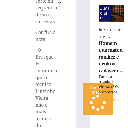
PRÓXIMO
ANTERIOR
sorte na
antes
Invasão e tentativa de extorsão terminam em que
Núcleo de Saúde e Segurança da ACIBr r
sequência
Judi
de
ciári
de suas
duelo
o
carreiras.
contra
o
7 DE AGOSTO
Confira a
Maranhão
DE 2026
nota:
7
Homem
de
que matou
“O
agosto
de
mulher e
Brusque
2026
ocultou
FC
Ler
cadáver é...
comunica
mais
Parte da
que o
»
ossada da
técnico
vítima só foi
Carregar
Luizinho
mais »
encontrada...
Vieira
Ler mais »
não é
mais
técnico
do