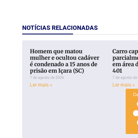
NOTÍCIAS RELACIONADAS
Homem que matou
Carro cap
mulher e ocultou cadáver
parcialm
é condenado a 15 anos de
em área 
prisão em Içara (SC)
401
7 de agosto de 2026
7 de agosto de
Ler mais »
Ler mais »
Ca