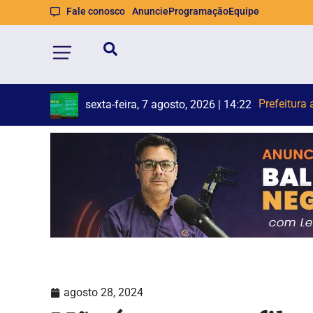
Fale conosco
Anuncie
Programação
Equipe
Hom
Trecho da A
sexta-feira, 7 agosto, 2026 | 14:22
sexta-feira, 7 agosto, 2026 | 14:21
agosto 28, 2024