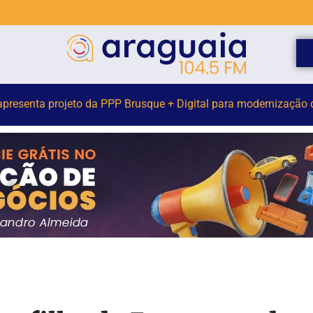
venida Arno Carlos Gracher terá interdição nesta sexta-feira (7