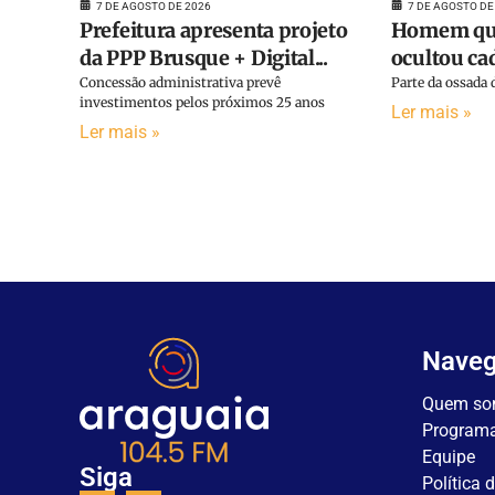
7 DE AGOSTO DE 2026
7 DE AGOSTO DE
Prefeitura apresenta projeto
Homem que
da PPP Brusque + Digital...
ocultou cad
Concessão administrativa prevê
Parte da ossada d
investimentos pelos próximos 25 anos
Ler mais »
Ler mais »
Nave
Quem so
Program
Equipe
Siga
Política 