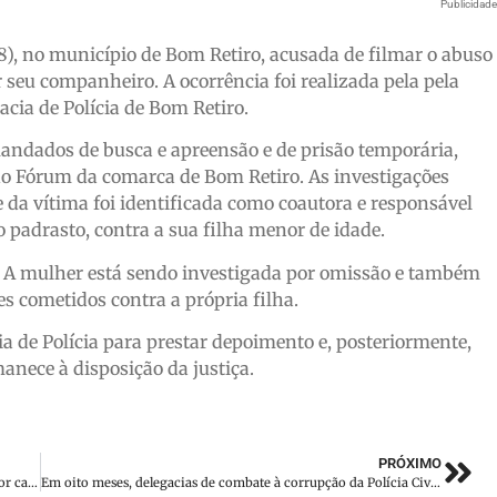
Publicidad
8), no município de Bom Retiro, acusada de filmar o abuso
r seu companheiro. A ocorrência foi realizada pela pela
acia de Polícia de Bom Retiro.
andados de busca e apreensão e de prisão temporária,
 do Fórum da comarca de Bom Retiro. As investigações
 da vítima foi identificada como coautora e responsável
o padrasto, contra a sua filha menor de idade.
o. A mulher está sendo investigada por omissão e também
es cometidos contra a própria filha.
ia de Polícia para prestar depoimento e, posteriormente,
anece à disposição da justiça.
PRÓXIMO
Cadeirante morre após ser atropelada na faixa de pedestre por carro em SC
Em oito meses, delegacias de combate à corrupção da Polícia Civil apreenderam valores superiores a R$ 8 milhões em SC