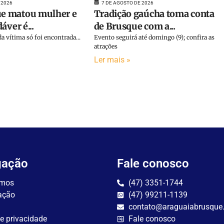
 2026
7 DE AGOSTO DE 2026
 matou mulher e
Tradição gaúcha toma conta
áver é...
de Brusque com a...
a vítima só foi encontrada...
Evento seguirá até domingo (9); confira as
atrações
Ler mais »
gação
Fale conosco
mos
(47) 3351-1744
ação
(47) 99211-1139
contato@araguaiabrusque
de privacidade
Fale conosco