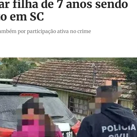
ar filha de 7 anos sendo
to em SC
também por participação ativa no crime