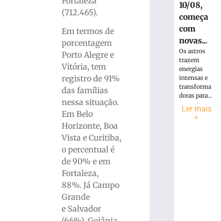
Fortaleza
10/08,
(712.465).
começa
com
Em termos de
novas...
porcentagem
Os astros
Porto Alegre e
trazem
Vitória, tem
energias
registro de 91%
intensas e
transforma
das famílias
doras para...
nessa situação.
Ler mais
Em Belo
»
Horizonte, Boa
Vista e Curitiba,
o percentual é
de 90% e em
Fortaleza,
88%. Já Campo
Grande
e Salvador
(66%), Goiânia