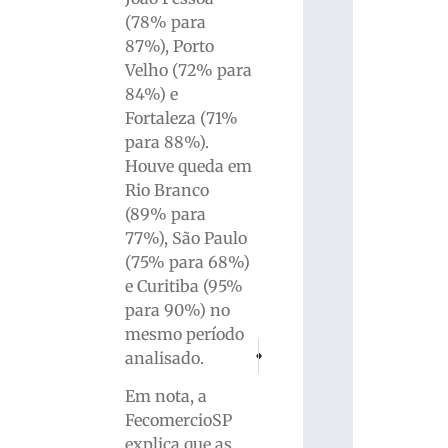
(78% para
87%), Porto
Velho (72% para
84%) e
Fortaleza (71%
para 88%).
Houve queda em
Rio Branco
(89% para
77%), São Paulo
(75% para 68%)
e Curitiba (95%
para 90%) no
mesmo período
PRÓXIMO
ANTERIOR
analisado.
Polícia Militar de Brusque apreende m
Corinthians vence clássico com
Em nota, a
FecomercioSP
explica que as