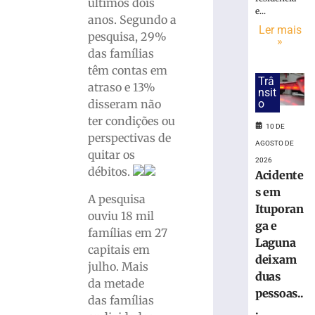
em
últimos dois
e...
R$
anos. Segundo a
7,15
Ler mais
pesquisa, 29%
»
bilhões
das famílias
em
têm contas em
julho
Trâ
atraso e 13%
nsit
8
de
o
disseram não
agosto
ter condições ou
de
10 DE
2026
perspectivas de
AGOSTO DE
Ler
quitar os
2026
mais
débitos.
Acidente
»
s em
A pesquisa
Ituporan
ouviu 18 mil
STJ
ga e
famílias em 27
inclui
Laguna
capitais em
honorários
deixam
julho. Mais
sucumbencia
duas
na
da metade
pessoas..
base
das famílias
.
do