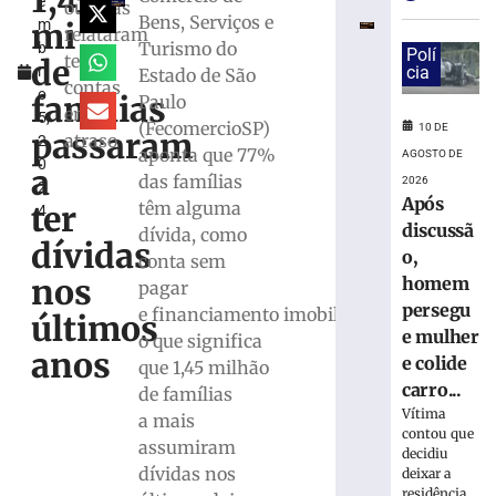
1,45
e
debate
ouvidas
Bens, Serviços e
mi
m
regional
relataram
Turismo do
b
sobre
Polí
ter
de
r
cia
Estado de São
desafios
contas
o
da
famílias
Paulo
em
5,
tributação
(FecomercioSP)
10 DE
passaram
atraso
2
municipal
aponta que 77%
AGOSTO DE
0
a
9
das famílias
2026
2
de
Após
têm alguma
agosto
ter
4
de
discussã
dívida, como
2026
dívidas
o,
conta sem
Ler
nos
homem
pagar
mais
persegu
e financiamento imobiliário,
»
últimos
e mulher
o que significa
anos
e colide
que 1,45 milhão
Retiradas
carro...
de famílias
da
Vítima
a mais
poupança
contou que
assumiram
superam
decidiu
depósitos
dívidas nos
deixar a
residência