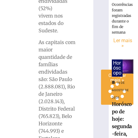
endividadas
ISS
Ocorrências
(52%)
foram
do
vivem nos
registradas
Simples
durante o
estados do
8
fim de
Sudeste.
de
semana
agosto
de
Ler mais
As capitais com
2026
»
maior
Ler
quantidade de
mais
Hor
famílias
»
ósc
endividadas
opo
Carregar
são: São Paulo
mais »
10 DE
(2.888.081), Rio
AGOSTO DE
de Janeiro
2026
(2.028.143),
Horósco
Distrito Federal
po de
(765.823), Belo
hoje:
Horizonte
segunda
(744.993) e
-feira,